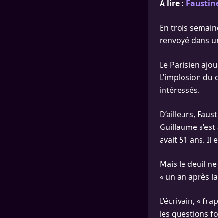
À lire :
Faustine
En trois semaine
renvoyé dans une
Le Parisien ajo
L’implosion du 
intéressés.
D’ailleurs, Fau
Guillaume s’est 
avait 51 ans. Il 
Mais le deuil n
« un an après la
L’écrivain, « fra
les questions fo