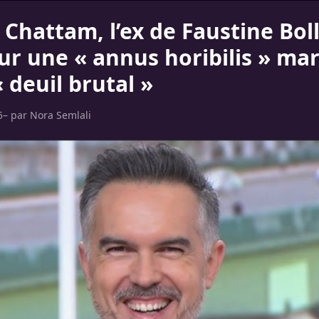
Chattam, l’ex de Faustine Boll
sur une « annus horibilis » ma
 deuil brutal »
5
– par
Nora Semlali