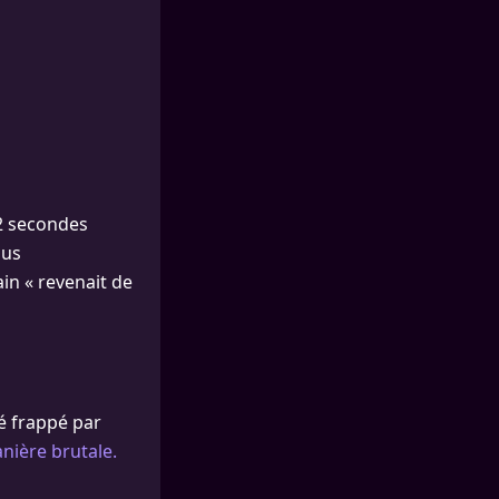
,2 secondes
lus
ain « revenait de
té frappé par
nière brutale.