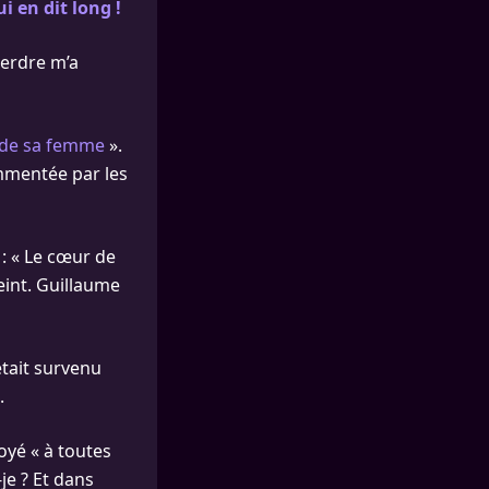
 en dit long !
perdre m’a
 de sa femme
».
ommentée par les
: « Le cœur de
teint. Guillaume
était survenu
.
voyé « à toutes
je ? Et dans