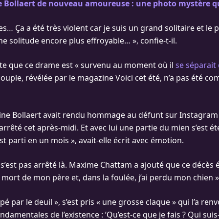
 Bollaert de nouveau amoureuse : une photo mystère qui
s… Ça a été très violent car je suis un grand solitaire et le 
 solitude encore plus effroyable… », confie-t-il.
ute que ce drame est « survenu au moment où il
se séparait
couple, révélée par le magazine Voici cet été, n’a pas été c
stine Bollaert avait rendu hommage au défunt sur Instagram 
arrêté cet après-midi. Et avec lui une partie du mien s’est é
est parti en un mois », avait-elle écrit avec émotion.
e s’est pas arrêté là. Maxime Chattam a ajouté que ce décès 
 mort de mon père et, dans la foulée, j’ai perdu mon chien »
ppé par le deuil », s’est pris « une grosse claque » qui l’a ren
ndamentales de l’existence : ’Qu’est-ce que je fais ? Qui suis-