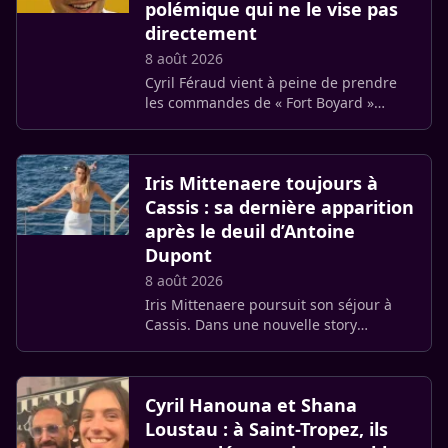
polémique qui ne le vise pas
directement
8 août 2026
Cyril Féraud vient à peine de prendre
les commandes de « Fort Boyard »
qu’une polémique ancienne rattrape
déjà l’émission. Neuf associations de
protection animale demandent à (…)
Iris Mittenaere toujours à
Cassis : sa dernière apparition
après le deuil d’Antoine
Dupont
8 août 2026
Iris Mittenaere poursuit son séjour à
Cassis. Dans une nouvelle story
Instagram publiée vendredi 7 août,
l’ancienne Miss France apparaît
souriante avec son chien aux Roches (…)
Cyril Hanouna et Shana
Loustau : à Saint-Tropez, ils