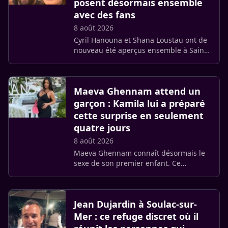
posent désormais ensemble
avec des fans
8 août 2026
Cyril Hanouna et Shana Loustau ont de
nouveau été aperçus ensemble à Saint-
Tropez. Mais cette fois, ce n’est pas leur
présence dans le Var qui retient
l’attention. Selon de (…)
Maeva Ghennam attend un
garçon : Kamila lui a préparé
cette surprise en seulement
quatre jours
8 août 2026
Maeva Ghennam connaît désormais le
sexe de son premier enfant. Ce
vendredi 7 août, l’ancienne candidate
des Marseillais a annoncé attendre un
petit garçon. Derrière cette (…)
Jean Dujardin à Soulac-sur-
Mer : ce refuge discret où il