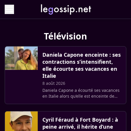
Télévision
Daniela Capone enceinte : ses
contractions s’intensifient,
elle écourte ses vacances en
Italie
8 août 2026
Daniela Capone a écourté ses vacances
en Italie alors qu’elle est enceinte de
son troisième enfant. À 33 semaines de
grossesse, la compagne de Nico
Capone a expliqué que ses (…)
Cyril Féraud à Fort Boyard : à
peine arrivé, il hérite d’une