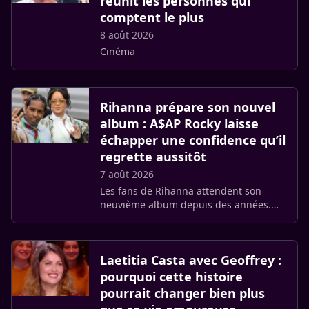
réunit les personnes qui
comptent le plus
8 août 2026
Cinéma
Rihanna prépare son nouvel
album : A$AP Rocky laisse
échapper une confidence qu’il
regrette aussitôt
7 août 2026
Les fans de Rihanna attendent son
neuvième album depuis des années.
Cette fois, ce n’est pourtant pas la
chanteuse qui a relancé les
spéculations, mais A$AP Rocky, auteur
Laetitia Casta avec Geoffrey :
d’une (…)
pourquoi cette histoire
pourrait changer bien plus