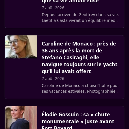
que sa vie amoureuse
7 août 2026
Depuis l’arrivée de Geoffrey dans sa vie,
Laetitia Casta vivrait un équilibre inédit.
Selon Voici, cette nouvelle relation
coïnciderait avec un projet qu’elle mûrit
depuis (…)
Caroline de Monaco : près de
36 ans après la mort de
Stefano Casiraghi, elle
navigue toujours sur le yacht
qu’il lui avait offert
7 août 2026
Caroline de Monaco a choisi l’Italie pour
ses vacances estivales. Photographiée
au large de Positano, la princesse de 69
ans navigue à bord du Pacha III, un
yacht étroitement (…)
Élodie Gossuin : sa « chute
monumentale » juste avant
Fort Boyard