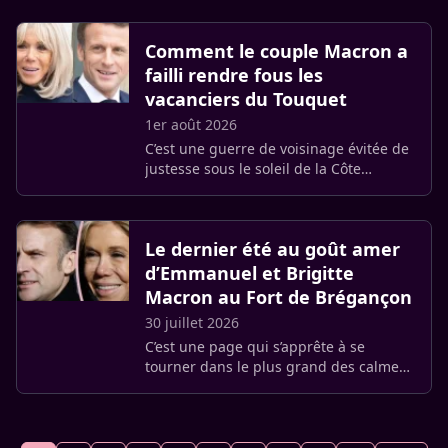
celle de Brigitte, son ancienne
professeure de théâtre à Amiens, (…)
Comment le couple Macron a
failli rendre fous les
vacanciers du Touquet
1er août 2026
C’est une guerre de voisinage évitée de
justesse sous le soleil de la Côte
d’Opale. Alors que la saison estivale bat
son plein au Touquet, la tranquillité des
vacanciers venus (…)
Le dernier été au goût amer
d’Emmanuel et Brigitte
Macron au Fort de Brégançon
30 juillet 2026
C’est une page qui s’apprête à se
tourner dans le plus grand des calmes,
mais non sans une pointe de nostalgie.
Ce mercredi 29 juillet, Emmanuel et
Brigitte Macron ont mis le (…)