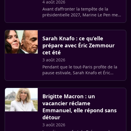
4 août 2026
Avant d’affronter la tempête de la
présidentielle 2027, Marine Le Pen met
le cap sur La Trinité-sur-Mer. Au menu :
pouponnage, réunions de famille et
travaux d’agrandissement (…)
Sarah Knafo : ce qu’elle
prépare avec Éric Zemmour
cet été
3 août 2026
Pendant que le tout-Paris profite de la
pause estivale, Sarah Knafo et Éric
Zemmour ont fait le choix de la
discrétion. C’est entre les Landes et la
Provence que le duo (…)
Brigitte Macron : un
vacancier réclame
Emmanuel, elle répond sans
détour
3 août 2026