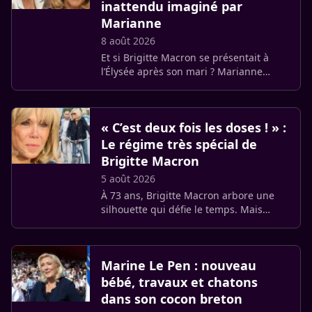
inattendu imaginé par
Marianne
8 août 2026
Et si Brigitte Macron se présentait à
l’Élysée après son mari ? Marianne
imagine un scénario politique
totalement fictif dans lequel la Première
dame deviendrait la candidate (…)
« C’est deux fois les doses ! » :
Le régime très spécial de
Brigitte Macron
5 août 2026
À 73 ans, Brigitte Macron arbore une
silhouette qui défie le temps. Mais
derrière ce physique impeccable se
cache une discipline de fer et un
rythme alimentaire d’une exigence (…)
Marine Le Pen : nouveau
bébé, travaux et chatons
dans son cocon breton