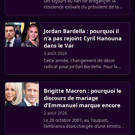
Les séjours au fort de Brégançon la
résidence estivale du président de la
République, ne sont pas toujours de
tout repos pour la Première dame.
Habituée aux bains de foule à la (…)
Jordan Bardella : pourquoi il
n’a pas rejoint Cyril Hanouna
dans le Var
3 août 2026
Cette année, changement de décor
radical pour Jordan Bardella. Pour la
saison estivale, le président du
Rassemblement National a choisi de
mettre le cap sur l’Italie en (…)
Brigitte Macron : pourquoi le
discours de mariage
d’Emmanuel marque encore
2 août 2026
Le 20 octobre 2007, au Touquet,
l’ambiance était chargée d’une émotion
toute particulière. En unissant sa vie à