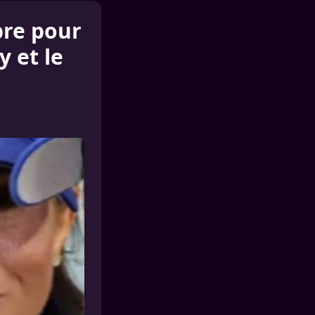
bre pour
y et le