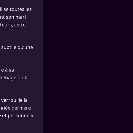
llise toutes les
ant son mari
teurs, cette
 subtile qu’une
re à sa
 ménage ou la
verrouille la
année dernière
e et personnelle