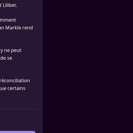
Lilibet.
rdemment
han Markle rend
ry ne peut
 de se
réconciliation
 que certains