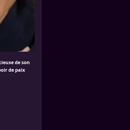
ncieuse de son
oir de paix