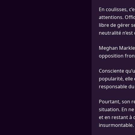
En coulisses, c’
attentions. Off
libre de gérer 
neutralité n’est
Meghan Markle s
opposition front
Consciente qu’un
popularité, ell
responsable du 
Pourtant, son r
situation. En n
et en restant à
insurmontable.