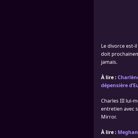
Le divorce est-i
doit prochaineme
jamais.
À lire :
Charlène
dépensière d’E
Charles III lui
entretien avec 
Mirror.
À lire :
Meghan M