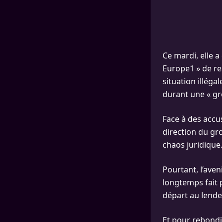
Ce mardi, elle 
Europe1 » de re
situation illég
durant une « gr
Face à des accus
direction du gr
chaos juridique
Pourtant, l’aven
longtemps fait p
départ au lende
Et pour rebondir