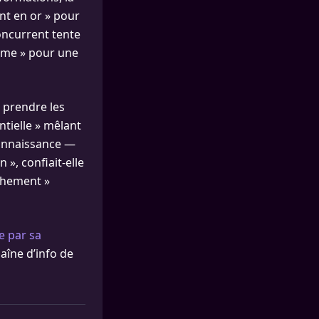
nt en or » pour
concurrent tente
même » pour une
: prendre les
tielle » mêlant
connaissance —
 », confiait-elle
achement »
e par sa
aîne d’info de