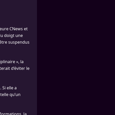
meure CNews et
du doigt une
 être suspendus
linaire », la
rait d’éviter le
Si elle a
telle qu’un
nformations, la