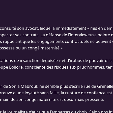
a consulté son avocat, lequel a immédiatement « mis en de
specter ses contrats. La défense de l’intervieweuse pointe 
ale, rappelant que les engagements contractuels ne peuvent
ossesse ou un congé maternité ».
ations de « sanction déguisée » et d’« abus de pouvoir discip
oupe Bolloré, consciente des risques aux prud’hommes, tente
.
ir de Sonia Mabrouk ne semble plus s’écrire rue de Grenelle. 
reuve d’une loyauté sans faille, la rupture de confiance est 
main de son congé maternité est désormais pressenti.
, la journaliste n’aura que l’embarras du choix. Selon nos i