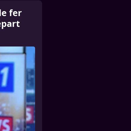
e fer
épart