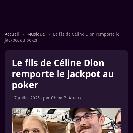
Accueil
›
Musique
›
Le fils de Céline Dion remporte le
jackpot au poker
Le fils de Céline Dion
remporte le jackpot au
poker
17 juillet 2025
– par
Chloe B. Arieux