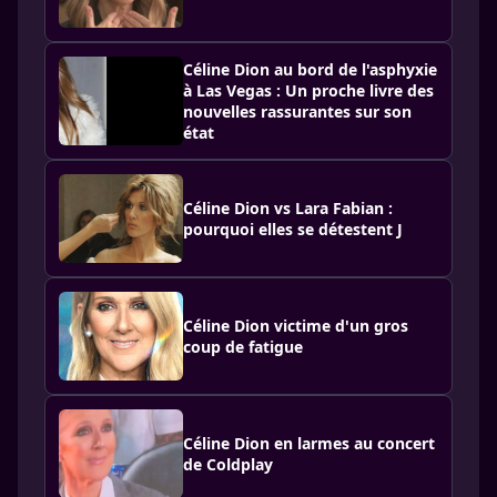
Céline Dion au bord de l'asphyxie
à Las Vegas : Un proche livre des
nouvelles rassurantes sur son
état
Céline Dion vs Lara Fabian :
pourquoi elles se détestent J
Céline Dion victime d'un gros
coup de fatigue
Céline Dion en larmes au concert
de Coldplay