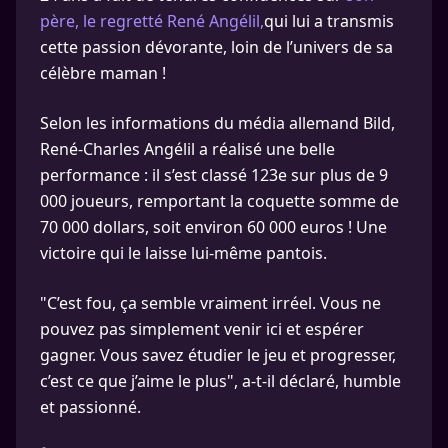
père, le regretté René Angélil,
qui lui a transmis
cette passion dévorante, loin de l’univers de sa
célèbre maman !
Selon les informations du média allemand Bild,
René-Charles Angélil a réalisé une belle
performance : il s’est classé 123e sur plus de 9
000 joueurs, remportant la coquette somme de
70 000 dollars, soit environ 60 000 euros ! Une
victoire qui le laisse lui-même pantois.
"C’est fou, ça semble vraiment irréel. Vous ne
pouvez pas simplement venir ici et espérer
gagner. Vous savez étudier le jeu et progresser,
c’est ce que j’aime le plus", a-t-il déclaré, humble
et passionné.