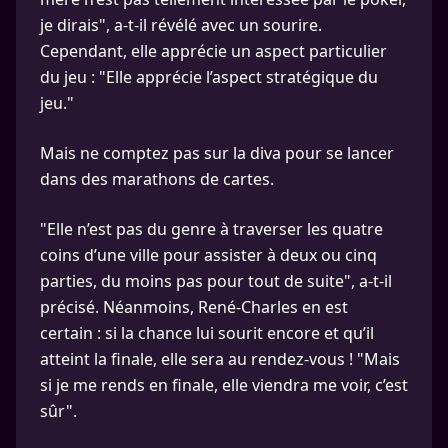
je dirais", a-t-il révélé avec un sourire.
Cependant, elle apprécie un aspect particulier
du jeu : "Elle apprécie l’aspect stratégique du
jeu."
Mais ne comptez pas sur la diva pour se lancer
dans des marathons de cartes.
"Elle n’est pas du genre à traverser les quatre
coins d’une ville pour assister à deux ou cinq
parties, du moins pas pour tout de suite", a-t-il
précisé. Néanmoins, René-Charles en est
certain : si la chance lui sourit encore et qu’il
atteint la finale, elle sera au rendez-vous ! "Mais
si je me rends en finale, elle viendra me voir, c’est
sûr".