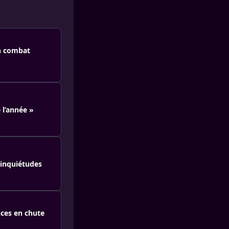
on combat
 l’année »
 inquiétudes
nces en chute