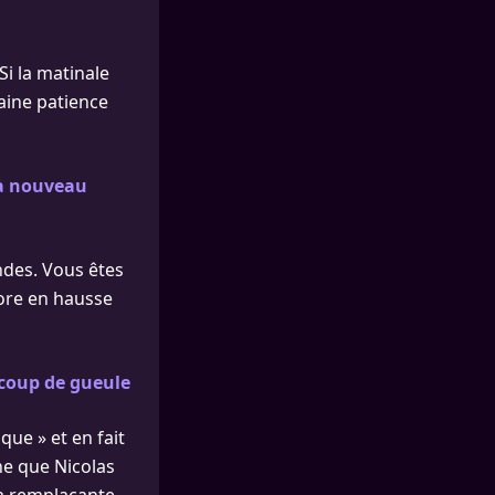
Si la matinale
aine patience
 à nouveau
ndes. Vous êtes
ore en hausse
 coup de gueule
ue » et en fait
he que Nicolas