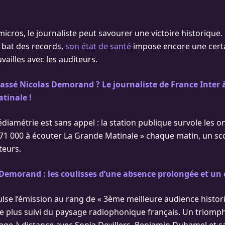
cros, le journaliste peut savourer une victoire historique. 
e bat des records,
son état de santé
impose encore une cert
vailles avec les auditeurs.
assé Nicolas Demorand ? Le journaliste de France Inter
tinale !
diamétrie est sans appel : la station publique survole les o
71 000 à écouter La Grande Matinale » chaque matin, un sc
teurs.
Demorand : les coulisses d’une absence prolongée et un
lse l’émission au rang de « 3ème meilleure audience historiq
le plus suivi du paysage radiophonique français. Un triomp