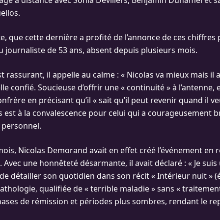
e à distance avec Sonia Devillers, Benjamin Duhamel et s
ellos.
e, que cette dernière a profité de l’annonce de ces chiffre
u journaliste de 53 ans, absent depuis plusieurs mois.
t rassurant, il appelle au calme : « Nicolas va mieux mais il
lle confié. Soucieuse d’offrir une « continuité » à l’antenne, e
nfrère en précisant qu’il « sait qu’il peut revenir quand il ve
s est à la convalescence pour celui qui a courageusement br
 personnel.
mois, Nicolas Demorand avait en effet créé l’événement en r
». Avec une honnêteté désarmante, il avait déclaré : « Je sui
de détailler son quotidien dans son récit « Intérieur nuit » (
athologie, qualifiée de « terrible maladie » sans « traitement 
hases de rémission et périodes plus sombres, rendant le re