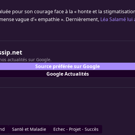
luée pour son courage face à la « honte et la stigmatisatio
mmense vague d’« empathie ». Dernièrement,
Léa Salamé lui 
ssip.net
nos actualités sur Google.
Source préférée sur Google
Google Actualités
and
Santé et Maladie
Echec - Projet - Succès