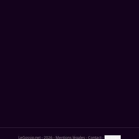
LeGossip.net - 2026
-
Mentions légales
-
Contact
-
Cookies ?