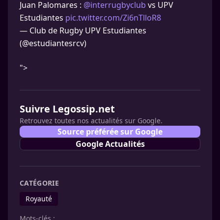
Juan Palomares :
@interrugbyclub
vs UPV
Estudiantes
pic.twitter.com/Zi6nTlloR8
— Club de Rugby UPV Estudiantes
(@estudiantesrcv)
">
Suivre Legossip.net
Retrouvez toutes nos actualités sur Google.
Source préférée sur Google
Google Actualités
CATÉGORIE
Royauté
Mots-clés :