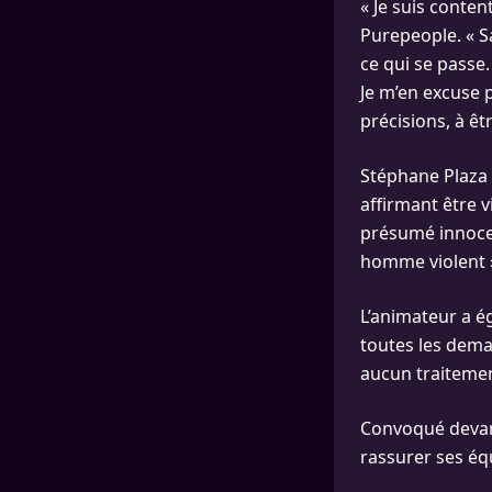
« Je suis conten
Purepeople. « Sa
ce qui se passe
Je m’en excuse 
précisions, à ê
Stéphane Plaza 
affirmant être v
présumé innocen
homme violent »,
L’animateur a ég
toutes les dema
aucun traitemen
Convoqué devant 
rassurer ses équ