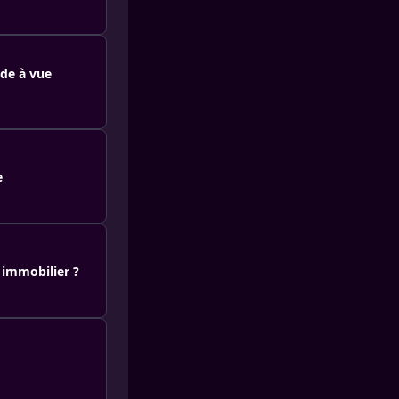
rde à vue
e
 immobilier ?