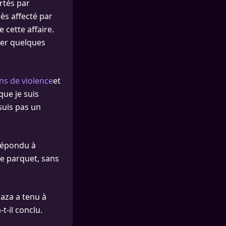
ortés par
rès affecté par
 cette affaire.
ner quelques
ns de violence
et
que je suis
suis pas un
 répondu à
le parquet, sans
laza a tenu à
t-il conclu.