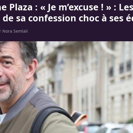
 Plaza : « Je m’excuse ! » : Le
 de sa confession choc à ses 
ar
Nora Semlali