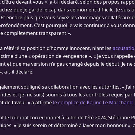
t d’être devant vous », a-t-il déclaré, selon des propos rapp
chez que je garde le cap dans ce moment difficile. Je suis t
. Et encore plus que vous soyez les dommages collatéraux de
profondément. C’est pourquoi je vais continuer à vous don
tre complètement transparent ».
a réitéré sa position d’homme innocent, niant les
accusatio
ictime d’une « opération de vengeance ». « Je vous rappelle 
t et que ma version n’a pas changé depuis le début. Je ne 
 a-t-il déclaré.
alement souligné sa collaboration avec les autorités. « J’ai
ndes et (je me suis) soumis à tous les contrôles requis par 
t de faveur » a affirmé
le complice de Karine Le Marchand
.
le tribunal correctionnel à la fin de l’été 2024, Stéphane P
ipes. « Je suis serein et déterminé à laver mon honneur », a-