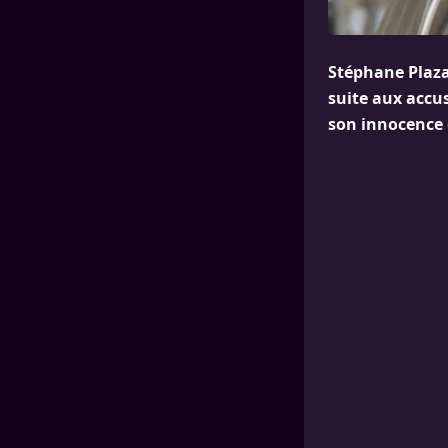
Stéphane Plaza
suite aux accus
son innocence e