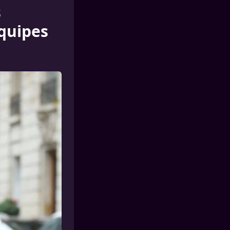
s
équipes