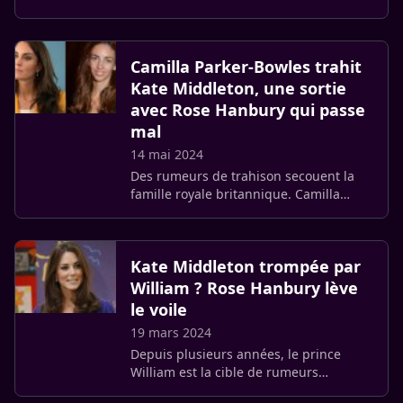
projecteurs, secouée par des rumeurs
d’infidélité, de trahison et de tensions
internes, le tout sur fond (…)
Camilla Parker-Bowles trahit
Kate Middleton, une sortie
avec Rose Hanbury qui passe
mal
14 mai 2024
Des rumeurs de trahison secouent la
famille royale britannique. Camilla
Parker-Bowles, aurait été aperçue lors
d’un événement public en compagnie
de Rose Hanbury, celle que la (…)
Kate Middleton trompée par
William ? Rose Hanbury lève
le voile
19 mars 2024
Depuis plusieurs années, le prince
William est la cible de rumeurs
d’infidélité à son épouse Kate