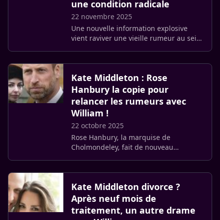
une condition radicale
22 novembre 2025
Une nouvelle information explosive
vient raviver une vieille rumeur au sein
de la famille royale ! Selon Radar
Online, une source « proche de la
famille royale » a fait une « (…)
Kate Middleton : Rose
Hanbury la copie pour
relancer les rumeurs avec
William !
22 octobre 2025
Rose Hanbury, la marquise de
Cholmondeley, fait de nouveau
sourciller l’entourage royal en affichant
une « curieuse habitude » : s’habiller
comme Kate Middleton. Ce
Kate Middleton divorce ?
mimétisme (…)
Après neuf mois de
traitement, un autre drame