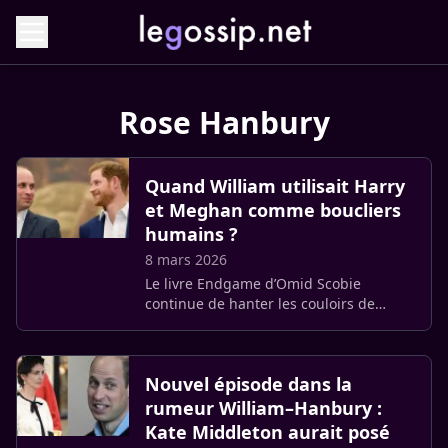
Rose Hanbury
Quand William utilisait Harry
et Meghan comme boucliers
humains ?
8 mars 2026
Le livre Endgame d’Omid Scobie
continue de hanter les couloirs de
Buckingham. Entre rumeurs d’infidélité
étouffées et stratégie de manipulation
médiatique, le spécialiste de la (…)
Nouvel épisode dans la
rumeur William–Hanbury :
Kate Middleton aurait posé