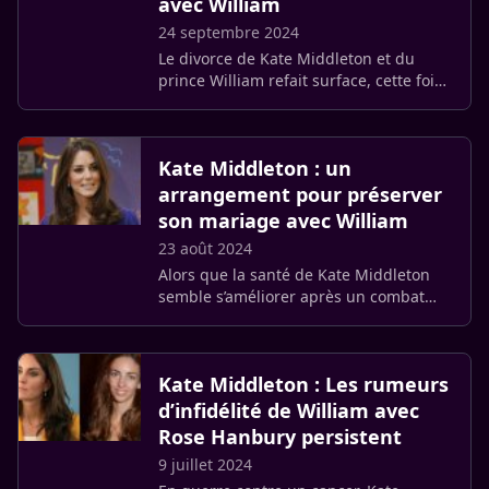
avec William
24 septembre 2024
Le divorce de Kate Middleton et du
prince William refait surface, cette fois-
ci alimenté par le magazine In Touch.
Déjà fragilisée par la maladie, la
princesse de Galles (…)
Kate Middleton : un
arrangement pour préserver
son mariage avec William
23 août 2024
Alors que la santé de Kate Middleton
semble s’améliorer après un combat
contre le cancer, de nouvelles
révélations viennent troubler le tableau
idyllique de la famille royale (…)
Kate Middleton : Les rumeurs
d’infidélité de William avec
Rose Hanbury persistent
9 juillet 2024