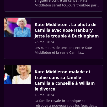
En guerre contre un cancer, Kate
Middleton serait toujours troublée par
la relation étroite de son mari, le prince
William, avec Sarah Hanbury, présentée
par certains comme sa (…)
Kate Middleton : La photo de
Camilla avec Rose Hanbury
jette le trouble à Buckingham
26 mai 2024
Les rumeurs de tensions entre Kate
Middleton et la reine Camilla
continuent d’enflammer la presse et les
réseaux sociaux. Ces dernières
semaines, plusieurs événements ont (…)
Kate Middleton malade et
trahie dans sa famille :
Camilla a conseillé à William
le divorce
18 mai 2024
La famille royale britannique se
retrouve à nouveau sous les feux des