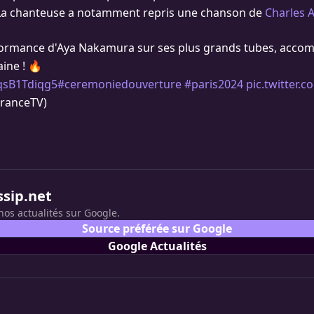
 La chanteuse a notamment repris une chanson de
Charles 
formance d'Aya Nakamura sur ses plus grands tubes, acco
ine ! 🔥
/qsB1Tdiqg5
#ceremoniedouverture
#paris2024
pic.twitter
FranceTV)
ssip.net
nos actualités sur Google.
Source préférée sur Google
Google Actualités