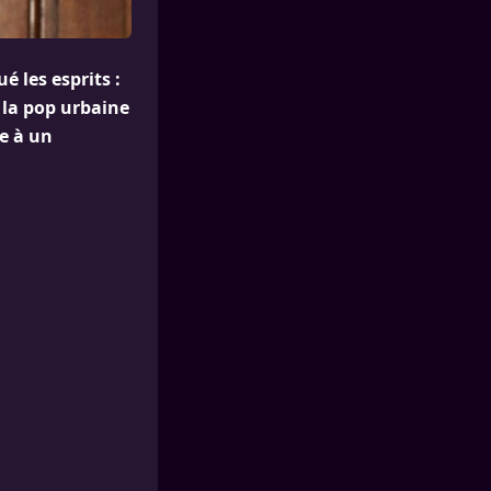
 les esprits :
la pop urbaine
e à un