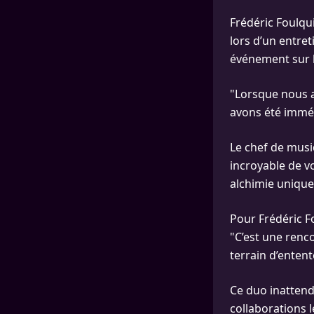
Frédéric Foulqu
lors d’un entre
événement sur le
"Lorsque nous a
avons été imméd
Le chef de musiq
incroyable de vo
alchimie unique
Pour Frédéric F
"C’est une renc
terrain d’enten
Ce duo inattend
collaborations 