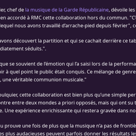
ier, chef de
la musique de la Garde Républicaine
, dévoile le
tien accordé à RMC cette collaboration hors du commun. "C’
quel nous avons travaillé d’arrache-pied depuis février", con
vons découvert la partition et qui se cachait derrière ce ta
iatement séduits.".
ue se souvient de l’émotion qui l’a saisi lors de la performan
ir à quel point le public était conquis. Ce mélange de genr
, une véritable communion musicale."
oulquier, cette collaboration est bien plus qu’une simple pe
ontre entre deux mondes a priori opposés, mais qui ont su 
te. Une expérience enrichissante qui restera gravée dans n
u prouve une fois de plus que la musique n’a pas de frontiè
les plus audacieuses peuvent parfois donner les résultats le