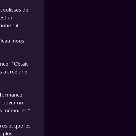
s coulisses de
est un
fie-t-il.
bleau, nous
ce : "C’était
es a créé une
rformance :
trouver un
os mémoires."
res et que les
s plus