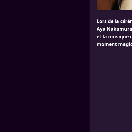
Lors de la céré
Aya Nakamura e
et la musique m
moment magiq