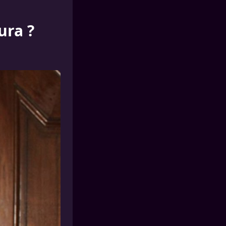
ura ?