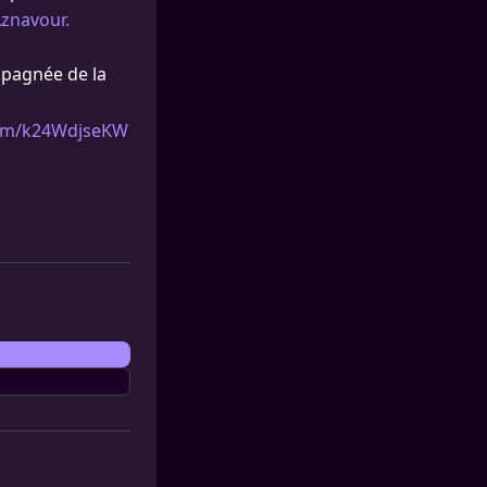
Aznavour.
mpagnée de la
.com/k24WdjseKW