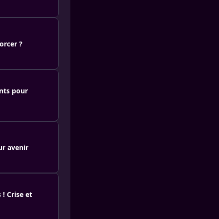
orcer ?
ants pour
ur avenir
! Crise et