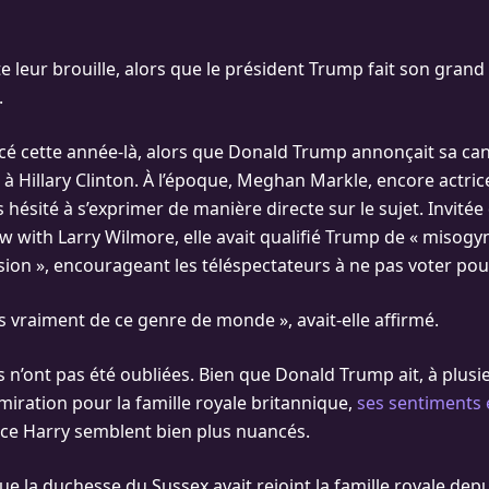
e leur brouille, alors que le président Trump fait son grand 
.
 cette année-là, alors que Donald Trump annonçait sa can
à Hillary Clinton. À l’époque, Meghan Markle, encore actrice
as hésité à s’exprimer de manière directe sur le sujet. Invitée
w with Larry Wilmore, elle avait qualifié Trump de « misogyn
sion », encourageant les téléspectateurs à ne pas voter pour
s vraiment de ce genre de monde », avait-elle affirmé.
 n’ont pas été oubliées. Bien que Donald Trump ait, à plusie
iration pour la famille royale britannique,
ses sentiments
ince Harry semblent bien plus nuancés.
ue la duchesse du Sussex avait rejoint la famille royale depu