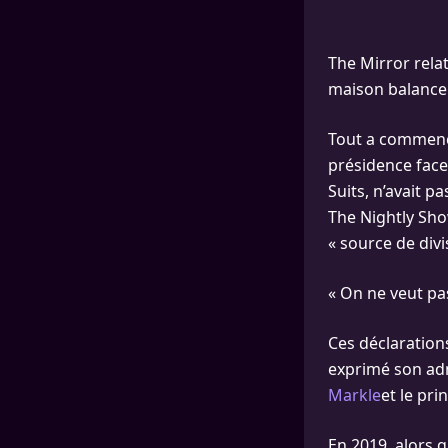
The Mirror relat
maison balance
Tout a commencé
présidence face 
Suits, n’avait p
The Nightly Sho
« source de divi
« On ne veut pa
Ces déclarations
exprimé son adm
Markle
et le pr
En 2019, alors q