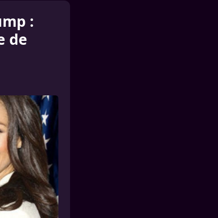
ump :
e de