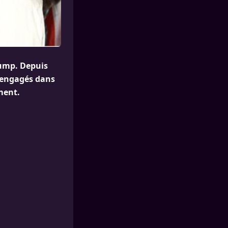
rump. Depuis
t engagés dans
ment.