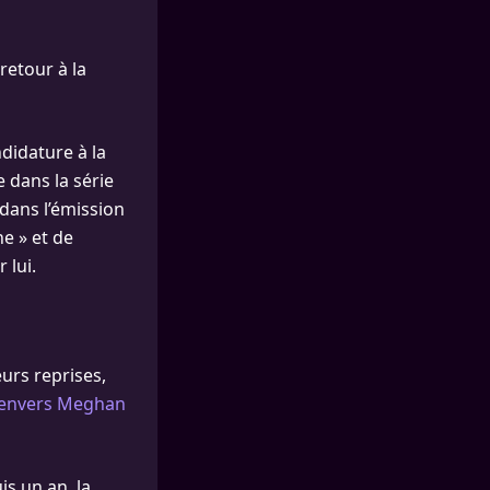
retour à la
didature à la
 dans la série
 dans l’émission
e » et de
 lui.
urs reprises,
 envers Meghan
is un an, la