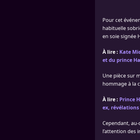
Pour cet événem
habituelle sobr
en soie signée 
À lire :
Kate Mid
et du prince H
Une pièce sur m
hommage à la cé
À lire :
Prince H
ex, révélations
Cependant, au-de
l’attention des 