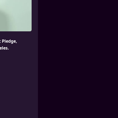
t Pledge,
eles.