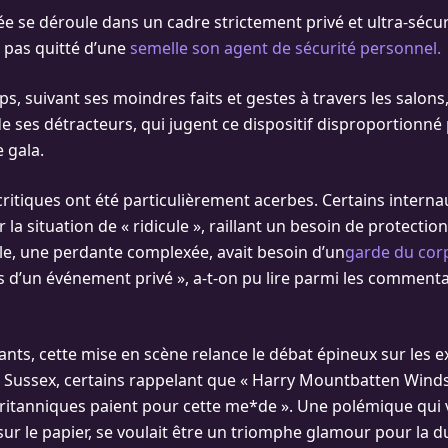
ée se déroule dans un cadre strictement privé et ultra-sécur
a pas quitté d’une
semelle son agent de sécurité personnel.
s, suivant ses moindres faits et gestes à travers les salon
 de ses détracteurs, qui jugent ce dispositif disproportionn
 gala.
s critiques ont été particulièrement acerbes. Certains intern
r la situation de « ridicule », raillant un besoin de protection
e, une perdante complexée, avait besoin d’un
garde du cor
s d’un événement privé », a-t-on pu lire parmi les commenta
nts, cette mise en scène relance le débat épineux sur les 
s Sussex, certains rappelant que « Harry Mountbatten Winds
ritanniques paient pour cette me*de ». Une polémique qui 
sur le papier, se voulait être un triomphe glamour pour la 