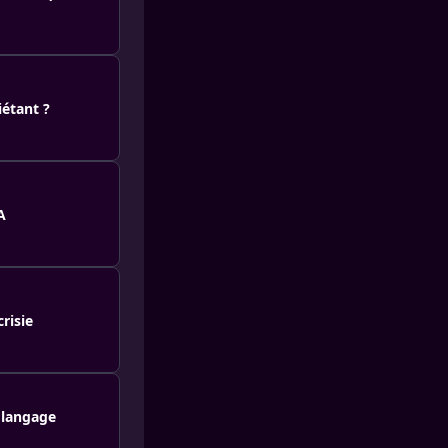
étant ?
A
risie
 langage