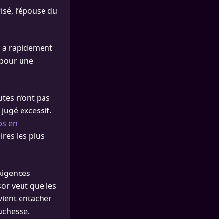
isé, l’épouse du
s, a rapidement
é pour une
autes n’ont pas
 jugé excessif.
ps en
ires les plus
exigences
or veut que les
vient entacher
duchesse.