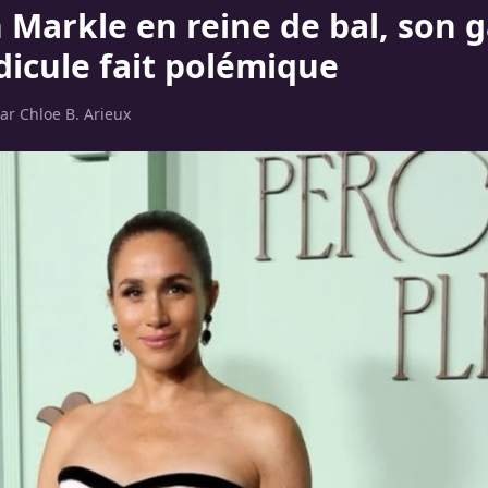
Markle en reine de bal, son 
dicule fait polémique
par
Chloe B. Arieux