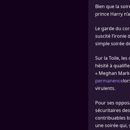
Bien que la soir
prince Harry n’
Le garde du corp
suscité l’ironie
simple soirée de
Sur la Toile, le
hésité à qualifie
« Meghan Markl
permanence
lor
virulents.
Pour ses opposa
sécuritaires de
contribuables b
une soirée qui, 