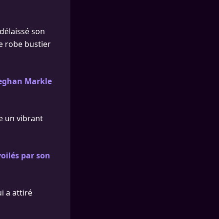
délaissé son
e robe bustier
 Meghan Markle
 un vibrant
oilés par son
i a attiré