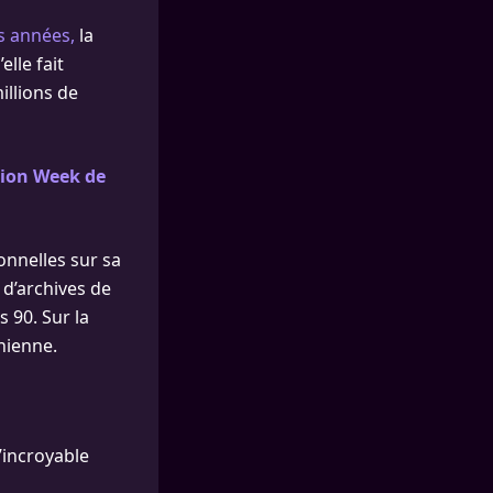
s années,
la
lle fait
illions de
hion Week de
onnelles sur sa
 d’archives de
 90. Sur la
rnienne.
l’incroyable