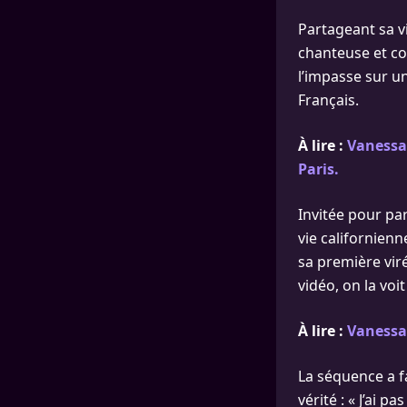
Partageant sa v
chanteuse et co
l’impasse sur u
Français.
À lire :
Vanessa
Paris.
Invitée pour pa
vie californien
sa première viré
vidéo, on la voi
À lire :
Vanessa 
La séquence a f
vérité : « J’ai p