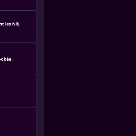
nt les NRJ
ookée !