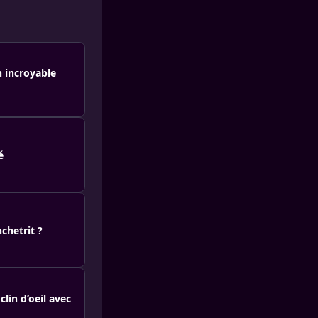
n incroyable
é
chetrit ?
lin d’oeil avec