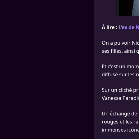
À lire :
L’ex de 
On a pu voir N
ses filles, ains
Et c’est un mom
diffusé sur les 
Sur un cliché p
Vanessa Paradis
Un échange de r
rouges et les r
immenses icône