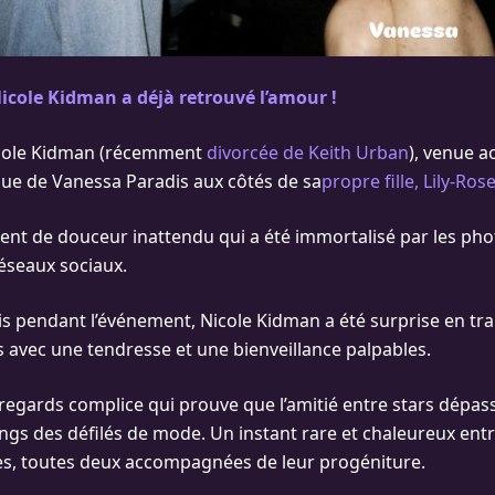
Nicole Kidman a déjà retrouvé l’amour !
icole Kidman (récemment
divorcée de Keith Urban
), venue 
i que de Vanessa Paradis aux côtés de sa
propre fille, Lily-Ro
ent de douceur inattendu qui a été immortalisé par les ph
réseaux sociaux.
ris pendant l’événement, Nicole Kidman a été surprise en tr
 avec une tendresse et une bienveillance palpables.
egards complice qui prouve que l’amitié entre stars dépass
angs des défilés de mode. Un instant rare et chaleureux ent
s, toutes deux accompagnées de leur progéniture.