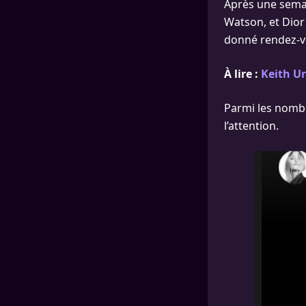
Après une sema
Watson, et Dior 
donné rendez-vo
À lire :
Keith U
Parmi les nombr
l’attention.