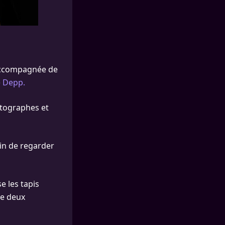
accompagnée de
se Depp.
otographes et
ain de regarder
e les tapis
re deux