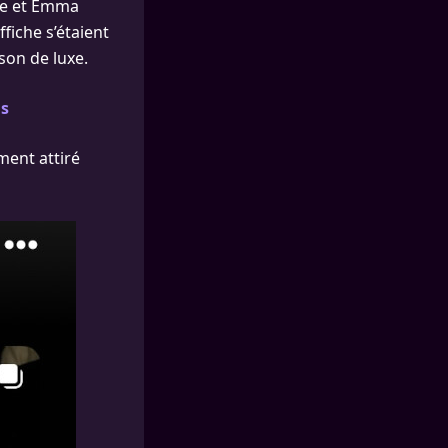
ne et Emma
fiche s’étaient
son de luxe.
ns
ment attiré