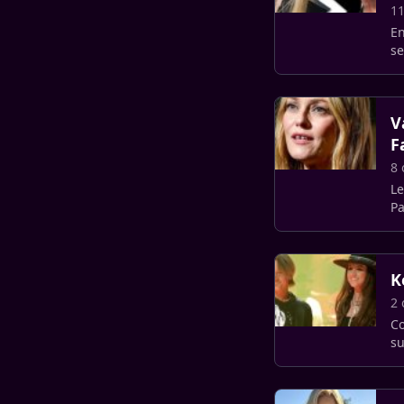
11
En
se
V
F
8 
Le
Pa
K
2 
Co
su
c