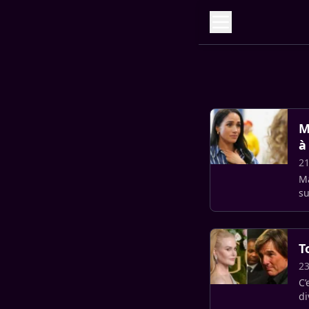
M
à
21
Ma
su
le
T
23
C’
di