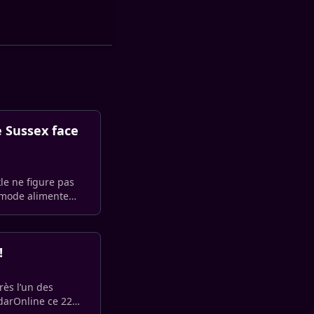
 Sussex face
le ne figure pas
la mode alimente
!
rès l’un des
adarOnline ce 22