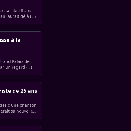
erstar de 58 ans
an, aurait déjà (…)
sse à la
Grand Palais de
par un regard (…)
iste de 25 ans
oles d’une chanson
serait sa nouvelle