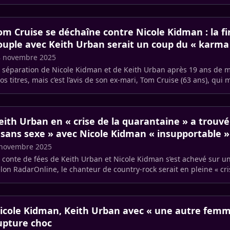
vrier (…)
om Cruise se déchaîne contre Nicole Kidman : la fi
ouple avec Keith Urban serait un coup du « karma
8 novembre 2025
 séparation de Nicole Kidman et de Keith Urban après 19 ans de ma
os titres, mais c’est l’avis de son ex-mari, Tom Cruise (63 ans), qui 
udres (…)
eith Urban en « crise de la quarantaine » a trouv
 sans sexe » avec Nicole Kidman « insupportable » 
 novembre 2025
 conte de fées de Keith Urban et Nicole Kidman s’est achevé sur u
lon RadarOnline, le chanteur de country-rock serait en pleine « cri
arantaine » (à (…)
icole Kidman, Keith Urban avec « une autre femm
upture choc