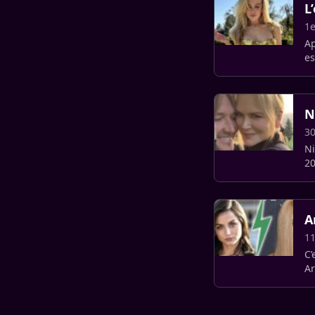
L
1e
Ap
es
de
N
3
Ni
20
Ap
A
11
C’
Ar
se