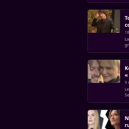
fé
T
c
1
La
gr
po
K
«
9
Le
Se
qu
N
r