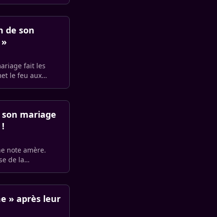
n de son
 »
riage fait les
met le feu aux
é son mariage
!
ne note amère.
se de la
e » après leur