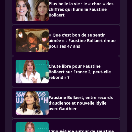
Plus belle la vie : le « choc » des
chiffres qui humilie Faustine
Bollaert
« Que c'est bon de se sentir
aimée » : Faustine Bollaert émue
pour ses 47 ans
Chute libre pour Faustine
Bollaert sur France 2, peut-elle
rebondir ?
Faustine Bollaert, entre records
d'audience et nouvelle idylle
avec Gauthier
L'inquiétude autour de Faustine