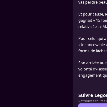
vas perdre beauc
Et pour cause, l
gagnait « 15 foi
relativisée : « M
Pour celui qui a
« inconcevable 
forme de lâcheté
Son arrivée au m
volonté d’« ass
engagement qui 
Suivre Lego
Retrouvez toutes 