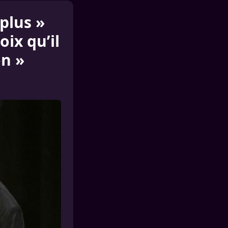
plus »
ix qu’il
on »