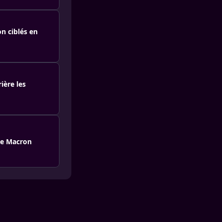
n ciblés en
ière les
de Macron