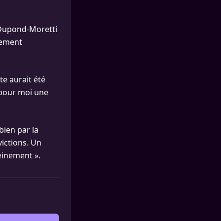
ic Dupond-Moretti
idement
te aurait été
 pour moi une
bien par la
victions. Un
einement ».