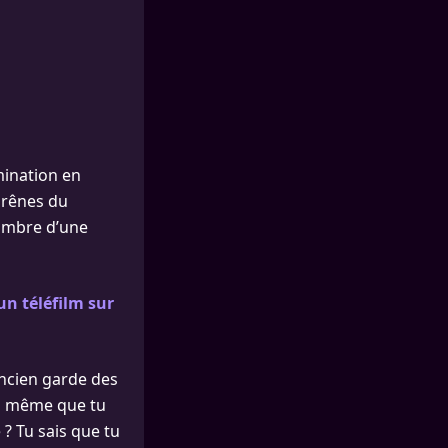
mination en
 rênes du
l’ombre d’une
un téléfilm sur
’ancien garde des
nd même que tu
 ? Tu sais que tu