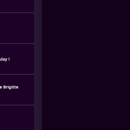
lay !
 Brigitte