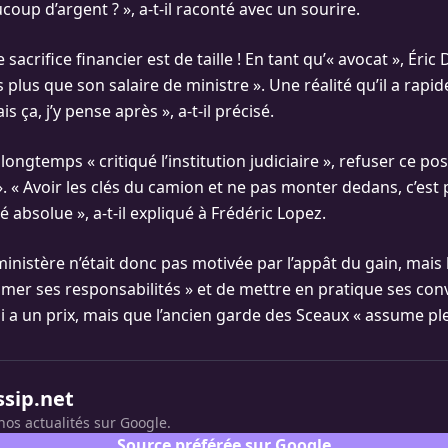
oup d’argent ? », a-t-il raconté avec un sourire.
e sacrifice financier est de taille ! En tant qu’« avocat », Ér
s plus que son salaire de ministre ». Une réalité qu’il a rap
ais ça, j’y pense après », a-t-il précisé.
 longtemps « critiqué l’institution judiciaire », refuser ce pos
». « Avoir les clés du camion et ne pas monter dedans, c’est
 absolue », a-t-il expliqué à Frédéric Lopez.
inistère n’était donc pas motivée par l’appât du gain, mais 
umer ses responsabilités » et de mettre en pratique ses con
a un prix, mais que l’ancien garde des Sceaux « assume pl
ssip.net
nos actualités sur Google.
Source préférée sur Google