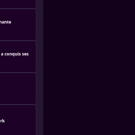
chante
 a conquis ses
ork