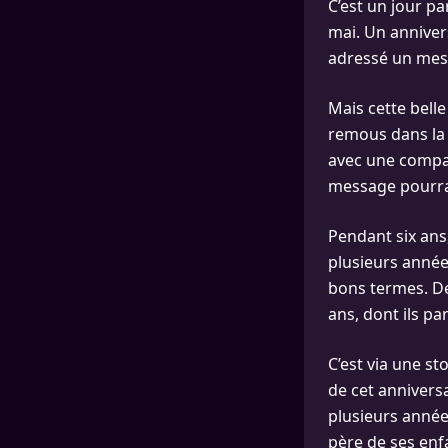
C’est un jour pa
mai. Un anniver
adressé un mess
Mais cette belle
remous dans la v
avec une comp
message pourrait
Pendant six ans
plusieurs année
bons termes. De 
ans, dont ils pa
C’est via une s
de cet anniversa
plusieurs années
père de ses enfa