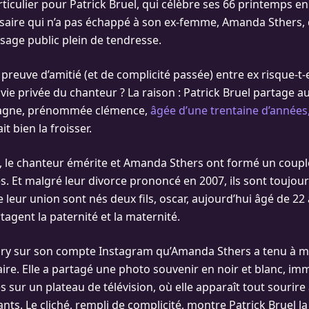
rticulier pour Patrick Bruel, qui célèbre ses 66 printemps e
saire qui n’a pas échappé à son ex-femme, Amanda Sthers, q
age public plein de tendresse.
 preuve d’amitié (et de complicité passée) entre ex risque-t-
ie privée du chanteur ? La raison : Patrick Bruel partage au
agne, prénommée clémence,
âgée d’une trentaine d’années
 bien la froisser.
, le chanteur émérite et Amanda Sthers ont formé un coupl
s. Et malgré leur divorce prononcé en 2007, ils sont toujour
leur union sont nés deux fils, oscar, aujourd’hui âgé de 22 
rtagent la paternité et la maternité.
tory sur son compte Instagram qu’Amanda Sthers a tenu à 
ire. Elle a partagé une photo souvenir en noir et blanc, immo
 sur un plateau de télévision, où elle apparaît tout sourire
nts. Le cliché, rempli de complicité, montre Patrick Bruel l