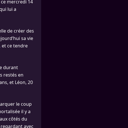
n ce mercredi 14
ui lui a
elle de créer des
jourd’hui sa vie
,
et ce tendre
e durant
s restés en
ans, et Léon, 20
marquer le coup
rtalisée il y a
 aux côtés du
a regardant avec