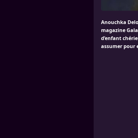
Anouchka Delon
magazine Gala c
d’enfant chérie
assumer pour e