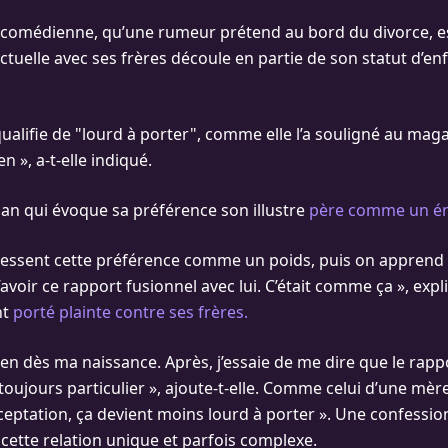
 comédienne, qu’une rumeur prétend au bord du divorce, e
ctuelle avec ses frères découle en partie de son statut d’en
qualifie de "lourd à porter", comme elle l’a souligné au maga
en », a-t-elle indiqué.
an qui évoque sa préférence son illustre
père comme un én
ressent cette préférence comme un poids, puis on apprend à
d’avoir ce rapport fusionnel avec lui. C’était comme ça », ex
nt
porté plainte contre ses frères.
lien dès ma naissance. Après, j’essaie de me dire que le rapp
st toujours particulier », ajoute-t-elle. Comme celui d’une mère
ceptation, ça devient moins lourd à porter ». Une confession
 cette relation unique et parfois complexe.