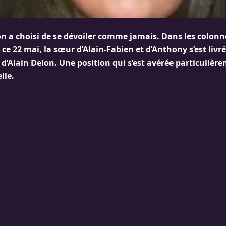
 a choisi de se dévoiler comme jamais. Dans les colonn
e 22 mai, la sœur d’Alain-Fabien et d’Anthony s’est livré
 d’Alain Delon. Une position qui s’est avérée particulièr
lle.