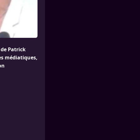
 de Patrick
es médiatiques,
on