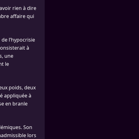
voir rien à dire
bre affaire qui
de l’hypocrisie
onsisterait à
s, une
t le
deux poids, deux
té appliquée à
e en branle
olémiques. Son
nadmissible lors