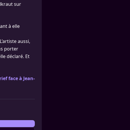
lkraut sur
ant à elle
L’artiste aussi,
as porter
lle déclaré. Et
ief face à Jean-