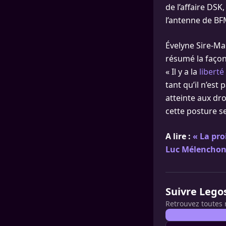
de l’affaire DS
l’antenne de BF
Évelyne Sire-Mar
résumé la façon
« Il y a la
libert
tant qu’il n’es
atteinte aux droi
cette posture s
A lire :
« La pro
Luc Mélencho
Suivre Lego
Retrouvez toutes 