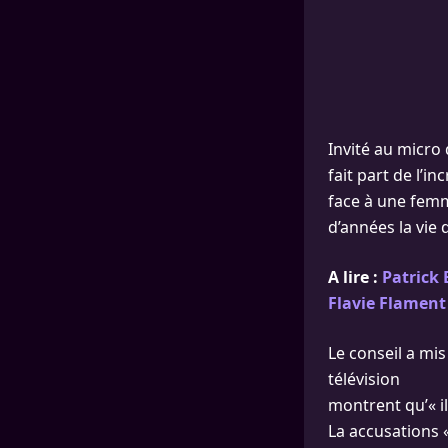
Invité au micro
fait part de l’in
face à une femm
d’années la vi
A lire :
Patrick 
Flavie Flament
Le conseil a mis
télévision
montrent qu’« il
La accusations «