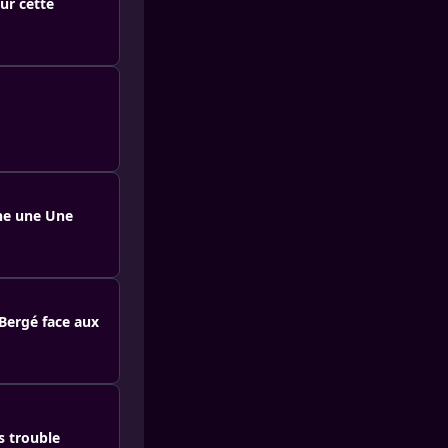
sur cette
ine une Une
 Bergé face aux
es trouble