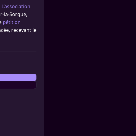
.
L’association
ur-la-Sorgue,
ne
pétition
ncée, recevant le