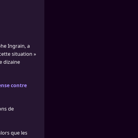
he Ingrain, a
cette situation »
e dizaine
fense contre
ions de
alors que les