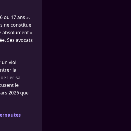
6 ou 17 ans »,
ns ne constitue
ste absolument »
sée. Ses avocats
 un viol
ntrer la
 de lier sa
cusent le
ars 2026 que
ternautes