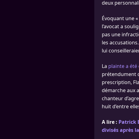
deux personnali
Évoquant une « 
l’avocat a souli
pas une infracti
les accusations.
lui conseilleraie
La
plainte a été
prétendument co
prescription, F
démarche aux au
chanteur d’agre
huit d’entre ell
A lire :
Patrick 
divisés après l