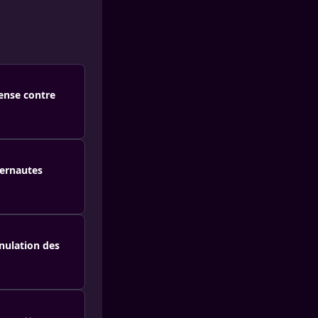
fense contre
ternautes
nulation des