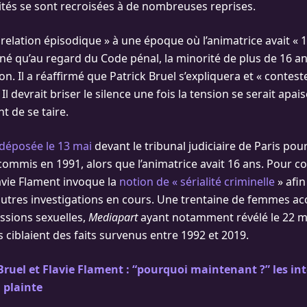
tés se sont recroisées à de nombreuses reprises.
relation épisodique » à une époque où l’animatrice avait « 1
gné qu’au regard du Code pénal, la minorité de plus de 16 a
on. Il a réaffirmé que Patrick Bruel s’expliquera et « conte
 Il devrait briser le silence une fois la tension se serait apai
nt de se taire.
 déposée le 13 mai
devant le tribunal judiciaire de Paris pour
mmis en 1991, alors que l’animatrice avait 16 ans. Pour co
lavie Flament invoque la
notion de « sérialité criminelle
» afin
tres investigations en cours. Une trentaine de femmes ac
ssions sexuelles,
Mediapart
ayant notamment révélé le 22 m
es ciblaient des faits survenus entre 1992 et 2019.
Bruel et Flavie Flament : “pourquoi maintenant ?” les in
a plainte