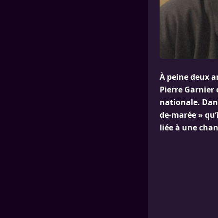
À peine deux a
Pierre Garnier
nationale. Dans
de-marée » qu’i
liée à une cha