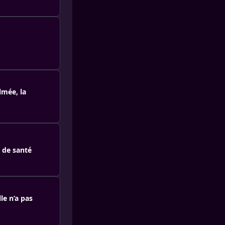
lmée, la
t de santé
le n’a pas