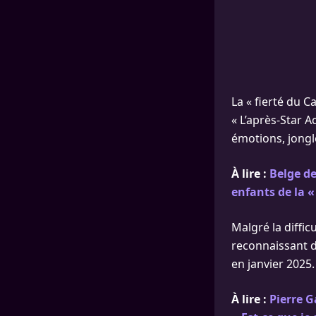
La « fierté du C
« L’après-Star A
émotions, jongl
À lire :
Belge de
enfants de la « 
Malgré la diffic
reconnaissant de
en janvier 2025.
À lire :
Pierre G