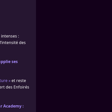
 intenses :
l’intensité des
upplie ses
ture »
et reste
ert des Enfoirés
tar Academy :