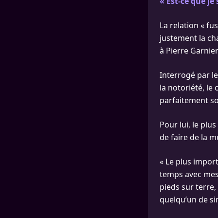
« Est-ce que je
La relation « fu
justement la ch
à Pierre Garnie
Interrogé par le
la notoriété, le 
parfaitement son
Pour lui, le plu
de faire de la m
« Le plus impor
temps avec mes a
pieds sur terre,
quelqu’un de sim