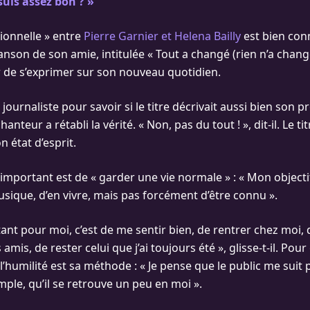
 suis assez bon ? »
sionnelle » entre
Pierre Garnier et Helena Bailly
est bien conn
anson de son amie, intitulée « Tout a changé (rien n’a chang
r de s’exprimer sur son nouveau quotidien.
 journaliste pour savoir si le titre décrivait aussi bien son 
chanteur a rétabli la vérité. « Non, pas du tout ! », dit-il. Le t
 état d’esprit.
s important est de « garder une vie normale » : « Mon objectif
usique, d’en vivre, mais pas forcément d’être connu ».
tant pour moi, c’est de me sentir bien, de rentrer chez moi,
mis, de rester celui que j’ai toujours été », glisse-t-il. Pour
 l’humilité est sa méthode : « Je pense que le public me suit 
ple, qu’il se retrouve un peu en moi ».