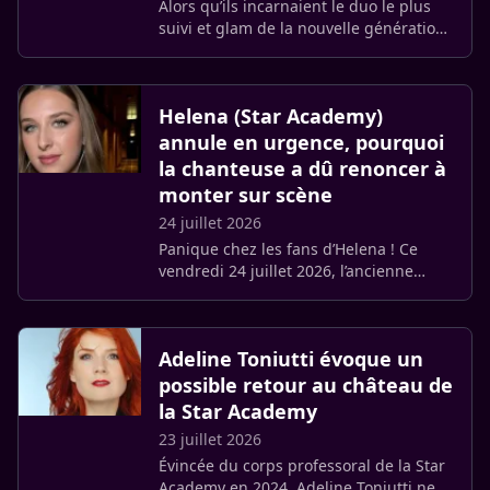
Alors qu’ils incarnaient le duo le plus
suivi et glam de la nouvelle génération,
Héléna Bailly et Pierre Garnier ne
s’affichent plus ensemble depuis deux
mois. Sur les réseaux, (…)
Helena (Star Academy)
annule en urgence, pourquoi
la chanteuse a dû renoncer à
monter sur scène
24 juillet 2026
Panique chez les fans d’Helena ! Ce
vendredi 24 juillet 2026, l’ancienne
demi-finaliste de la Star Academy a dû
tout annuler au tout dernier moment
pour des raisons médicales. (…)
Adeline Toniutti évoque un
possible retour au château de
la Star Academy
23 juillet 2026
Évincée du corps professoral de la Star
Academy en 2024, Adeline Toniutti ne