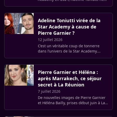
masque pas son désir de retrouver le
château. L’ancienne professeure de
chant a révélé avoir (…)
Adeline Toniutti virée de la
Star Academy à cause de
Pierre Garnier ?
12 juillet 2026
C’est un véritable coup de tonnerre
dans l’univers de la Star Academy.
Écartée du télé-crochet après deux
saisons intenses, Adeline Toniutti brise
le silence et balance sur le (…)
Pierre Garnier et Héléna :
après Marrakech, ce séjour
secret à La Réunion
7 juillet 2026
De nouvelles images de Pierre Garnier
et Héléna Bailly, prises début juin à La
Réunion, refont surface. Elles
interviennent plusieurs mois après les