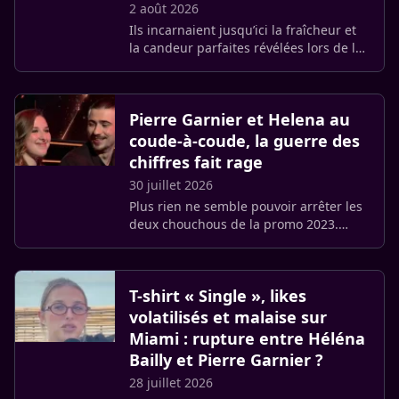
2 août 2026
Ils incarnaient jusqu’ici la fraîcheur et
la candeur parfaites révélées lors de la
Star Academy. Mais la maîtrise de leur
image vient de connaître un sacré
accroc. Une série de (…)
Pierre Garnier et Helena au
coude-à-coude, la guerre des
chiffres fait rage
30 juillet 2026
Plus rien ne semble pouvoir arrêter les
deux chouchous de la promo 2023.
Alors que beaucoup prédisaient une
chute rapide après l’effervescence du
château, [Pierre Garnier et (…)
T-shirt « Single », likes
volatilisés et malaise sur
Miami : rupture entre Héléna
Bailly et Pierre Garnier ?
28 juillet 2026