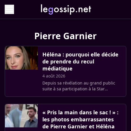
Pierre Garnier
Héléna : pourquoi elle décide
de prendre du recul
médiatique
4 août 2026
Depuis sa révélation au grand public
suite à sa participation à la Star
Academy dont elle a été demi-finaliste,
Héléna n’a pas arrêté une seconde.
Entre les plateaux télé, les (…)
« Pris la main dans le sac ! » :
les photos embarrassantes
de Pierre Garnier et Héléna