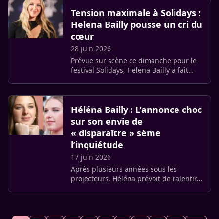
révélations de Voici sur (…)
Tension maximale à Solidays :
Helena Bailly pousse un cri du
cœur
28 juin 2026
Prévue sur scène ce dimanche pour le
festival Solidays, Helena Bailly a fait
part de sa tristesse sur les réseaux
sociaux. L’événement a été annulé à la
dernière minute par les (…)
Héléna Bailly : L’annonce choc
sur son envie de
« disparaître » sème
l’inquiétude
17 juin 2026
Après plusieurs années sous les
projecteurs, Héléna prévoit de ralentir
le rythme. La chanteuse souhaite
s’accorder du temps pour elle tout en
poursuivant ses activités (…)