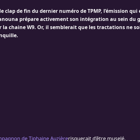
e clap de fin du dernier numéro de TPMP, l’émission qui é
Hanouna prépare activement son intégration au sein du 
la chaine W9. Or, il semblerait que les tractations ne s
nquille.
pagnon de Tiphaine Auzière
risquerait d’être muselé.