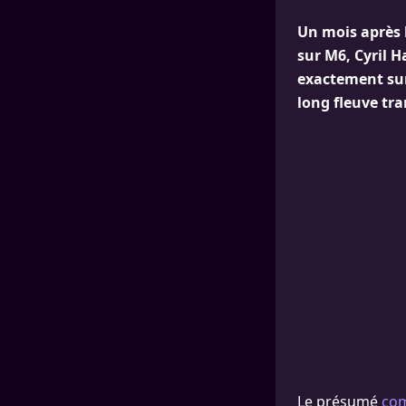
Un mois après l
sur M6, Cyril 
exactement sur 
long fleuve tra
Le présumé
com