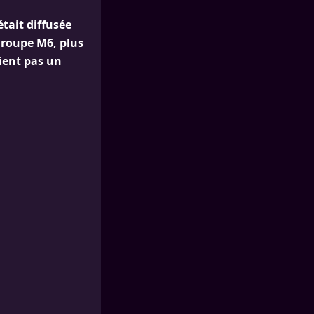
tait diffusée
groupe M6, plus
oient pas un