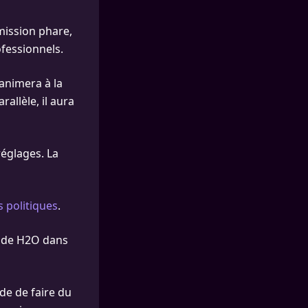
émission phare,
fessionnels.
 animera à la
llèle, il aura
réglages. La
 politiques
.
r de H2O dans
nde de faire du