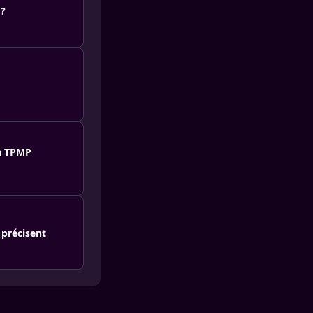
 ?
 à TPMP
 précisent