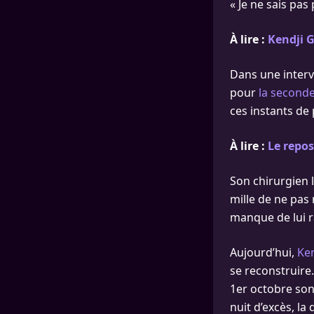
« Je ne sais pas
À lire :
Kendji Gi
Dans une interv
pour
la seconde
ces instants de
À lire :
Le repos
Son chirurgien 
mille de ne pas
manque de lui ra
Aujourd’hui,
Ken
se reconstruire.
1er octobre son
nuit d’excès, la