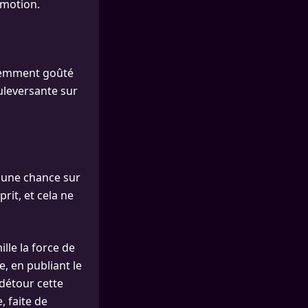
émotion.
écemment goûté
ouleversante sur
e une chance sur
rit, et cela ne
ille la force de
e, en publiant le
détour cette
, faite de