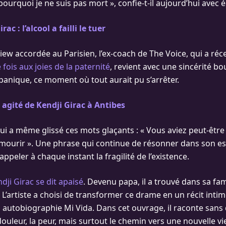
 pourquoi je ne suis pas mort », confie-t-il aujourd’hui avec 
rac : l’alcool a failli le tuer
iew accordée au Parisien, l’ex-coach de The Voice, qui a r
 fois aux joies de la paternité
, revient avec une sincérité b
 panique, ce moment où tout aurait pu s’arrêter.
 agité de Kendji Girac à Antibes
lui a même glissé ces mots glaçants : « Vous aviez peut-êtr
 mourir ». Une phrase qui continue de résonner dans son esp
ppeler à chaque instant la fragilité de l’existence.
dji Girac se dit apaisé
. Devenu papa, il a trouvé dans sa fam
 L’artiste a choisi de transformer ce drame en un récit intim
 autobiographie Mi Vida. Dans cet ouvrage, il raconte sans 
 douleur, la peur, mais surtout le chemin vers une nouvelle vie