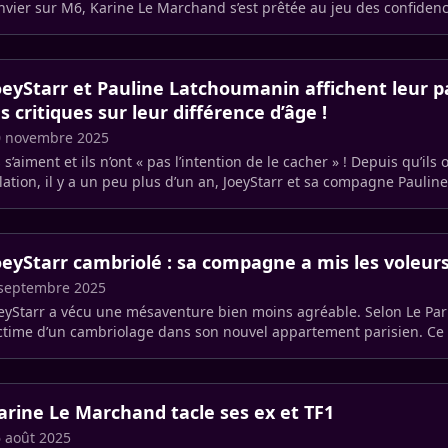
nvier sur M6, Karine Le Marchand s’est prêtée au jeu des confidenc
ns (…)
oeyStarr et Pauline Latchoumanin affichent leur 
es critiques sur leur différence d’âge !
0 novembre 2025
s s’aiment et ils n’ont « pas l’intention de le cacher » ! Depuis qu’ils o
lation, il y a un peu plus d’un an, JoeyStarr et sa compagne Pauline
oeyStarr cambriolé : sa compagne a mis les voleurs
 septembre 2025
eyStarr a vécu une mésaventure bien moins agréable. Selon Le Parisi
ctime d’un cambriolage dans son nouvel appartement parisien. Ce 
 (…)
arine Le Marchand tacle ses ex et TF1
 août 2025