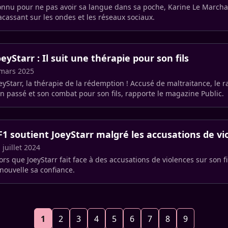
nnu pour ne pas avoir sa langue dans sa poche, Karine Le Marchan
acassant sur les ondes et les réseaux sociaux.
oeyStarr : Il suit une thérapie pour son fils
mars 2025
eyStarr, la thérapie de la rédemption ! Accusé de maltraitance, le r
n passé et son combat pour son fils, rapporte le magazine Public.
F1 soutient JoeyStarr malgré les accusations de vi
 juillet 2024
ors que JoeyStarr fait face à des accusations de violences sur son fil
nouvelle sa confiance.
1
2
3
4
5
6
7
8
9