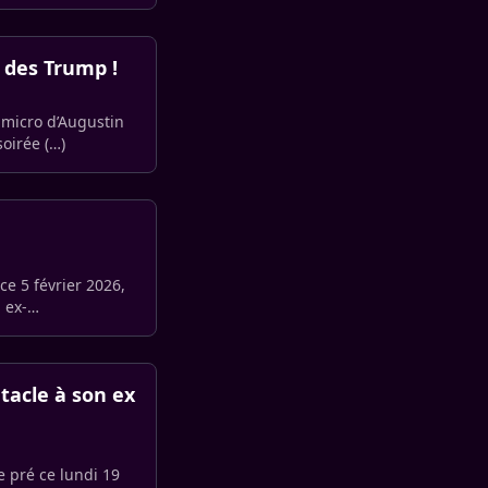
t des Trump !
u micro d’Augustin
 une soirée (…)
ce 5 février 2026,
 ex-
 tacle à son ex
e pré ce lundi 19