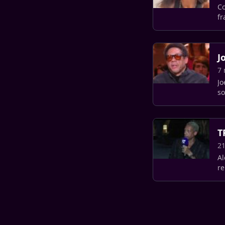
Co
fr
J
7 
Jo
so
T
21
Al
re