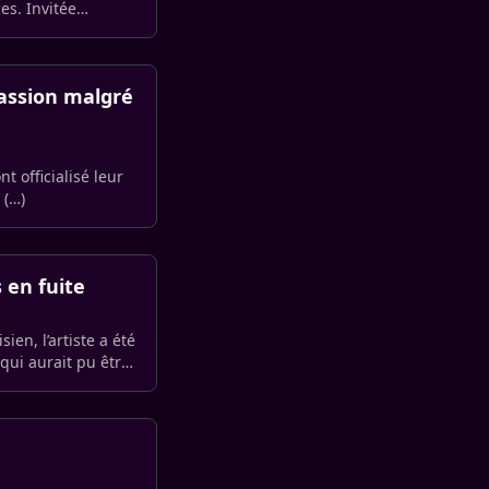
es. Invitée
passion malgré
nt officialisé leur
 (…)
 en fuite
en, l’artiste a été
qui aurait pu être