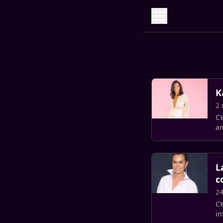
K
2 
C’
an
la
L
c
24
C’
in