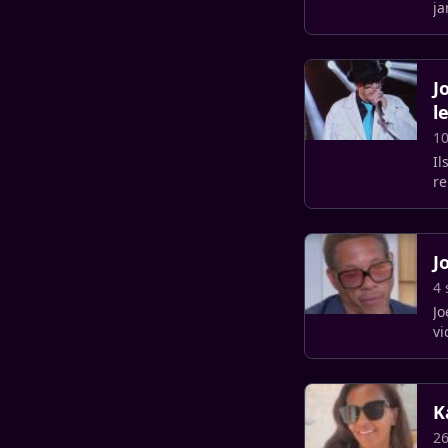
ja
da
J
l
1
Il
re
J
4
Jo
vi
un
K
26