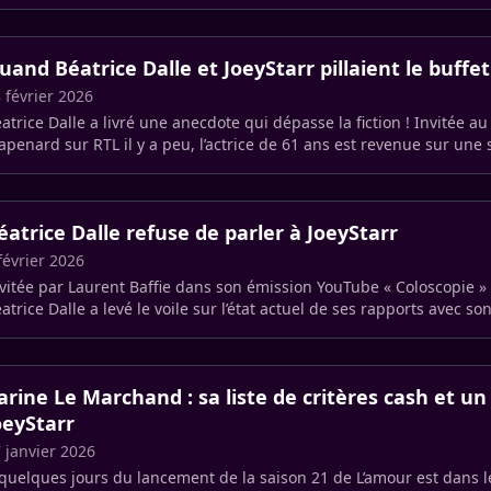
eyStarr (…)
uand Béatrice Dalle et JoeyStarr pillaient le buffe
 février 2026
atrice Dalle a livré une anecdote qui dépasse la fiction ! Invitée a
Trapenard sur RTL il y a peu, l’actrice de 61 ans est revenue sur
éatrice Dalle refuse de parler à JoeyStarr
février 2026
vitée par Laurent Baffie dans son émission YouTube « Coloscopie » 
atrice Dalle a levé le voile sur l’état actuel de ses rapports avec son
ompagnon, (…)
arine Le Marchand : sa liste de critères cash et un
oeyStarr
 janvier 2026
quelques jours du lancement de la saison 21 de L’amour est dans l