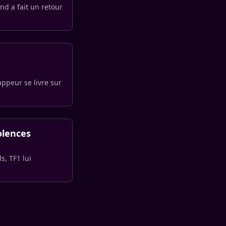
d a fait un retour
appeur se livre sur
olences
s, TF1 lui