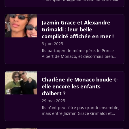
a toujours été soigneusement
préservée, une nouvelle a semé la
consternation : Albert de Monaco (…)
Jazmin Grace et Alexandre
Grimaldi : leur belle
complicité affichée en mer !
3 juin 2025
Ils partagent le même père, le Prince
Albert de Monaco, et désormais bien
plus encore : une affection sincère et
un lien familial qui se renforce de jour
en jour. Jazmin Grace (…)
Charlène de Monaco boude-t-
elle encore les enfants
d’Albert ?
29 mai 2025
Ils n’ont peut-être pas grandi ensemble,
mais entre Jazmin Grace Grimaldi et
Alexandre Grimaldi, la complicité est
bien réelle ! Ce mardi 27 mai, la fille du