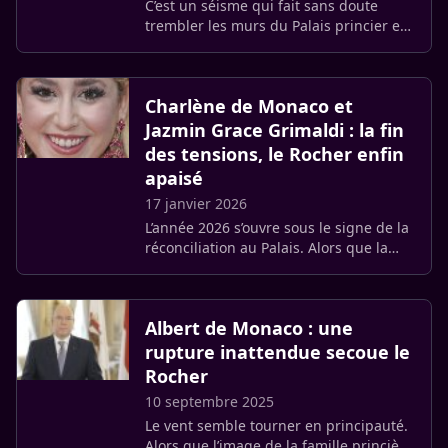
C’est un séisme qui fait sans doute
trembler les murs du Palais princier et
dont l’épicentre se nomme Claude
Palmero. L’ex expert-comptable du
Prince Albert II, l’homme qui (…)
Charlène de Monaco et
Jazmin Grace Grimaldi : la fin
des tensions, le Rocher enfin
apaisé
17 janvier 2026
L’année 2026 s’ouvre sous le signe de la
réconciliation au Palais. Alors que la
48e édition du Festival International du
Cirque de Monte-Carlo bat son plein,
une présence a (…)
Albert de Monaco : une
rupture inattendue secoue le
Rocher
10 septembre 2025
Le vent semble tourner en principauté.
Alors que l’image de la famille princière