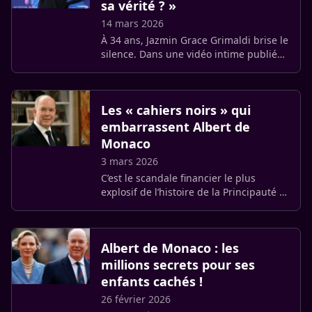
sa vérité ? »
14 mars 2026
À 34 ans, Jazmin Grace Grimaldi brise le
silence. Dans une vidéo intime publiée
pour son anniversaire, la fille de Albert
II de Monaco annonce un nouveau
chapitre de sa vie. (…)
Les « cahiers noirs » qui
embarrassent Albert de
Monaco
3 mars 2026
C’est le scandale financier le plus
explosif de l’histoire de la Principauté !
Alors que Monaco cultive
habituellement le secret le plus absolu,
les révélations de l’ancien (…)
Albert de Monaco : les
millions secrets pour ses
enfants cachés !
26 février 2026