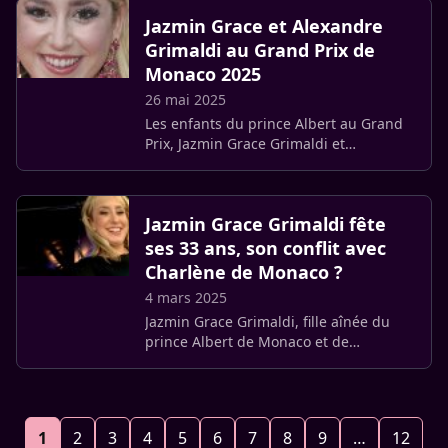
Prince Albert a (…)
Jazmin Grace et Alexandre
Grimaldi au Grand Prix de
Monaco 2025
26 mai 2025
Les enfants du prince Albert au Grand
Prix, Jazmin Grace Grimaldi et
Alexandre Grimaldi, s’affichent
ensemble lors d’une rare apparition
complice.
Jazmin Grace Grimaldi fête
ses 33 ans, son conflit avec
Charlène de Monaco ?
4 mars 2025
Jazmin Grace Grimaldi, fille aînée du
prince Albert de Monaco et de
l’Américaine Tamara Jean Rotolo,
célèbre ce mardi 4 mars son 33e
anniversaire.
1
2
3
4
5
6
7
8
9
…
12