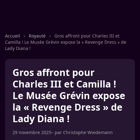
Accueil
›
Royauté
›
Gros affront pour Charles III et
Camilla ! Le Musée Grévin expose la « Revenge Dress » de
Lady Diana !
Gros affront pour
Charles III et Camilla !
Le Musée Grévin expose
la « Revenge Dress » de
Lady Diana !
29 novembre 2025
– par
Christophe Wiedemann