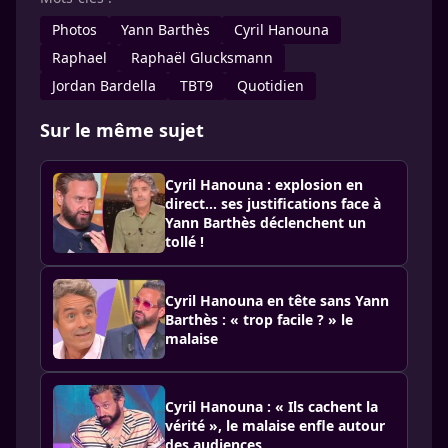
Photos
Yann Barthès
Cyril Hanouna
Raphael
Raphaël Glucksmann
Jordan Bardella
TBT9
Quotidien
Sur le même sujet
Cyril Hanouna : explosion en
direct… ses justifications face à
Yann Barthès déclenchent un
tollé !
Cyril Hanouna en tête sans Yann
Barthès : « trop facile ? » le
malaise
Cyril Hanouna : « Ils cachent la
vérité », le malaise enfle autour
des audiences