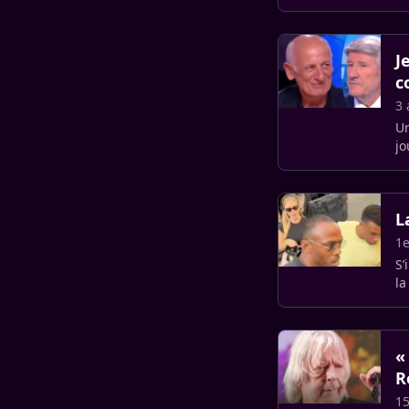
J
c
3 
Un
jo
L
1e
S’
la
pl
«
R
15