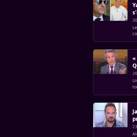
Y
s
30
Le
co
«
Q
26
Un
to
Ba
J
p
23
Al