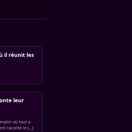
 il réunit les
conte leur
e matin où tout a
nt raconte le (…)