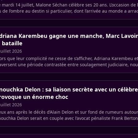
 mardi 14 juillet, Malone Séchan célèbre ses 20 ans. L’occasion de l
ls de l’ombre au destin si particulier, dont l’arrivée au monde a arra
driana Karembeu gagne une manche, Marc Lavoin
a bataille
juillet 2026
ors que leur complicité ne cesse de s’afficher, Adriana Karembeu e
aversent une période contrastée entre soulagement judiciaire, no
 (…)
nouchka Delon : sa liaison secrète avec un célèbr
rovoque un énorme choc
juillet 2026
ux ans après le décès d’Alain Delon et sur fond de rumeurs autou
ouchka Delon serait en couple avec l’avocat pénaliste Frank Berton
it (…)