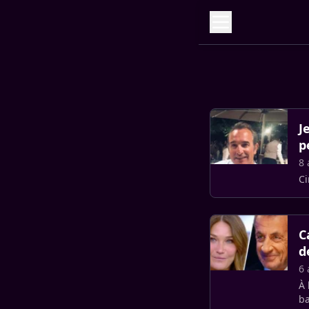
J
p
8 
C
C
d
6 
À 
ba