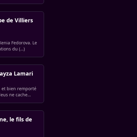
e de Villiers
 Xenia Fedorova. Le
tions du (…)
Fayza Lamari
l et bien remporté
Bleus ne cache
e, le fils de