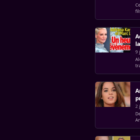
Ce
fi
A
l
9 
Al
tr
et
A
p
2 
De
An
fa