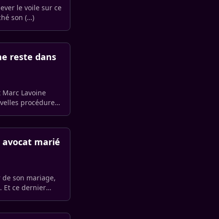
ever le voile sur ce
ché son (…)
e reste dans
t Marc Lavoine
uvelles procédures
e avocat marié
r de son mariage,
. Et ce dernier