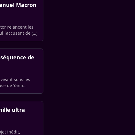
mmanuel Macron
tor relancent les
i l’accusent de (…)
e séquence de
vivant sous les
rase de Yann
ille ultra
jet inédit,