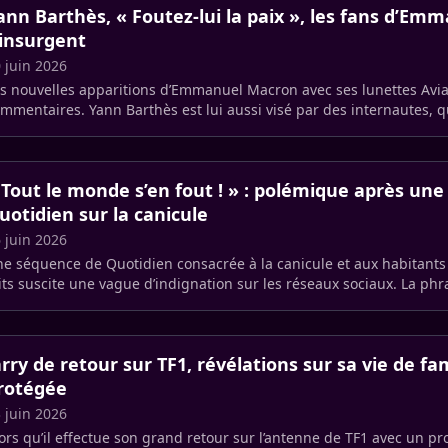
ann Barthès, « Foutez-lui la paix », les fans d’E
’insurgent
 juin 2026
s nouvelles apparitions d’Emmanuel Macron avec ses lunettes Avia
mmentaires. Yann Barthès est lui aussi visé par des internautes, qu
 Tout le monde s’en fout ! » : polémique après un
uotidien sur la canicule
 juin 2026
e séquence de Quotidien consacrée à la canicule et aux habitants 
its suscite une vague d’indignation sur les réseaux sociaux. La ph
rthès a (…)
arry de retour sur TF1, révélations sur sa vie de fam
rotégée
 juin 2026
ors qu’il effectue son grand retour sur l’antenne de TF1 avec un pro