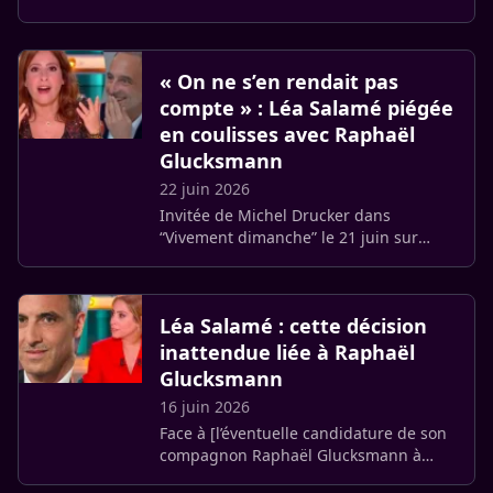
2, Jean-Baptiste Marteau, son joker
officiel, s’exprime sur l’organisation de
la rédaction et (…)
« On ne s’en rendait pas
compte » : Léa Salamé piégée
en coulisses avec Raphaël
Glucksmann
22 juin 2026
Invitée de Michel Drucker dans
“Vivement dimanche” le 21 juin sur
France 3, Léa Salamé s’est confiée sur sa
carrière et sur sa relation avec Raphaël
Glucksmann. Elle est (…)
Léa Salamé : cette décision
inattendue liée à Raphaël
Glucksmann
16 juin 2026
Face à [l’éventuelle candidature de son
compagnon Raphaël Glucksmann à
l’élection présidentielle de 2027, Léa