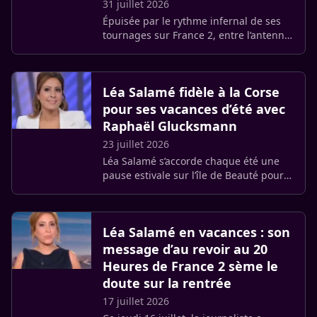
31 juillet 2026
Épuisée par le rythme infernal de ses
tournages sur France 2, entre l’antenne
du JT de 20 heures et les samedis soirs
survolté de Quelle époque !, Léa Salamé
avait (…)
Léa Salamé fidèle à la Corse
pour ses vacances d’été avec
Raphaël Glucksmann
23 juillet 2026
Léa Salamé s’accorde chaque été une
pause estivale sur l’île de Beauté pour
se remettre en forme. C’est grâce à son
compagnon Raphaël Glucksmann, que
la journaliste a découvert (…)
Léa Salamé en vacances : son
message d’au revoir au 20
Heures de France 2 sème le
doute sur la rentrée
17 juillet 2026