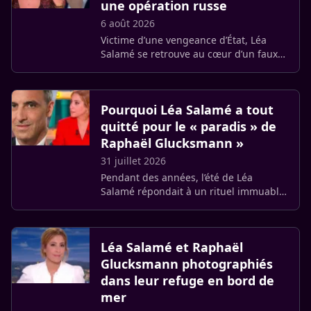
une opération russe
6 août 2026
Victime d’une vengeance d’État, Léa
Salamé se retrouve au cœur d’un faux
scandale créé de toutes pièces par les
services secrets russes pour briser son
couple avec Raphaël (…)
Pourquoi Léa Salamé a tout
quitté pour le « paradis » de
Raphaël Glucksmann »
31 juillet 2026
Pendant des années, l’été de Léa
Salamé répondait à un rituel immuable.
Entre les eaux calmes de la Grèce et la
maison familiale d’Algajola — un havre
de paix en bord de mer (…)
Léa Salamé et Raphaël
Glucksmann photographiés
dans leur refuge en bord de
mer