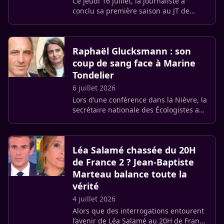
Ce jeudi 16 juillet, la journaliste a
conclu sa première saison au JT de
France 2 avant la pause estivale. Une
formule d’au revoir très sobre a
immédiatement relancé les (…)
Raphaël Glucksmann : son
coup de sang face à Marine
Tondelier
6 juillet 2026
Lors d’une conférence dans la Nièvre, la
secrétaire nationale des Écologistes a
vivement critiqué la stratégie du
député européen pour les municipales
parisiennes. En s’en (…)
Léa Salamé chassée du 20H
de France 2 ? Jean-Baptiste
Marteau balance toute la
vérité
4 juillet 2026
Alors que des interrogations entourent
l’avenir de Léa Salamé au 20H de France