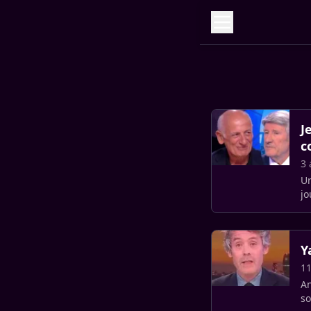
J
c
3 
Un
jo
Y
11
An
so