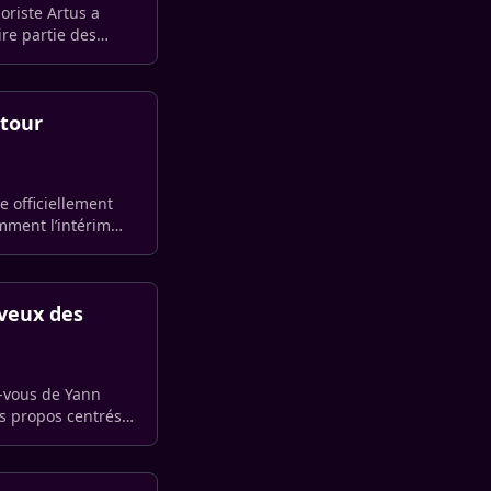
oriste Artus a
re partie des
etour
e officiellement
mment l’intérim
rveux des
-vous de Yann
s propos centrés