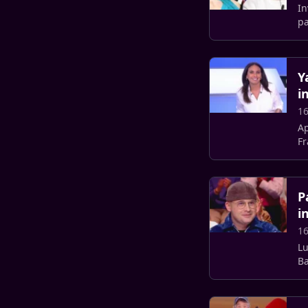
In
pa
de
Y
i
16
Ap
Fr
de
P
i
16
Lu
Ba
su