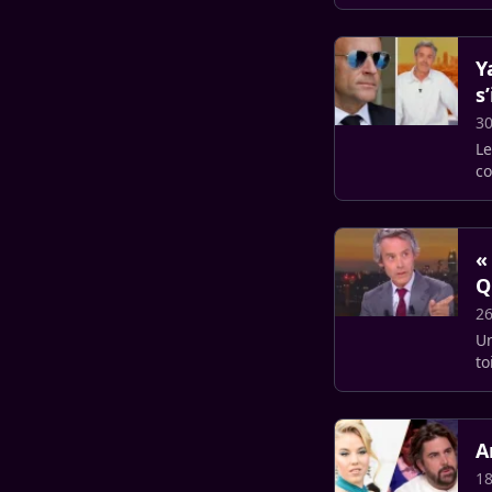
su
Y
s
30
Le
co
«
Q
26
Un
to
Ba
A
18