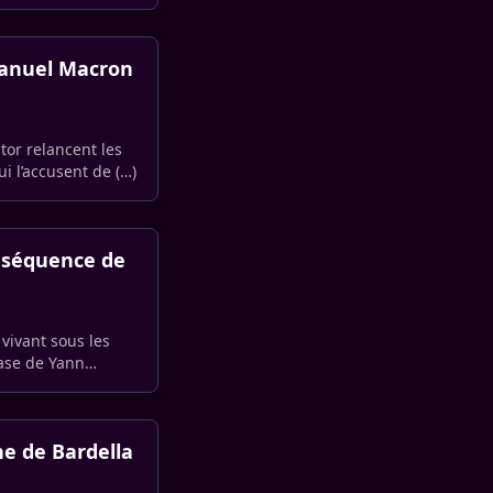
mmanuel Macron
tor relancent les
i l’accusent de (…)
e séquence de
vivant sous les
rase de Yann
ne de Bardella