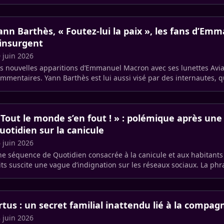
ccès de (…)
ann Barthès, « Foutez-lui la paix », les fans d’E
’insurgent
 juin 2026
s nouvelles apparitions d’Emmanuel Macron avec ses lunettes Avia
mmentaires. Yann Barthès est lui aussi visé par des internautes, qu
 Tout le monde s’en fout ! » : polémique après un
uotidien sur la canicule
 juin 2026
e séquence de Quotidien consacrée à la canicule et aux habitants 
its suscite une vague d’indignation sur les réseaux sociaux. La ph
rthès a (…)
rtus : un secret familial inattendu lié à la compag
 juin 2026