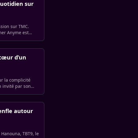
Quotidien sur
ssion sur TMC.
amer Anyme est
 cœur d’un
r la complicité
 invité par son
 enfle autour
l Hanouna, TBT9, le