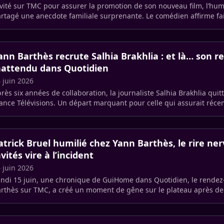
vité sur TMC pour assurer la promotion de son nouveau film, l’hum
rtagé une anecdote familiale surprenante. Le comédien affirme fai
scendants (…)
ann Barthès recrute Salhia Brakhlia : et là… son r
nattendu dans Quotidien
 juin 2026
rès six années de collaboration, la journaliste Salhia Brakhlia quitt
ance Télévisions. Un départ marquant pour celle qui assurait réce
 (…)
atrick Bruel humilié chez Yann Barthès, le rire ne
nvités vire à l’incident
 juin 2026
ndi 15 juin, une chronique de GuiHome dans Quotidien, le rendez
rthès sur TMC, a créé un moment de gêne sur le plateau après de
r Patrick (…)