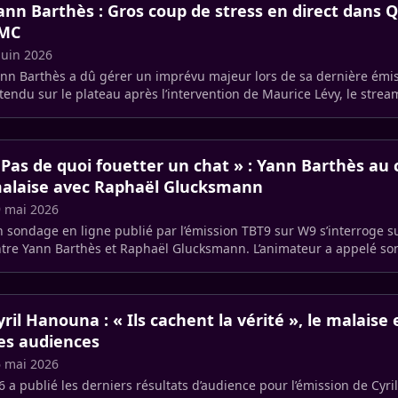
ann Barthès : Gros coup de stress en direct dans 
MC
juin 2026
nn Barthès a dû gérer un imprévu majeur lors de sa dernière émi
tendu sur le plateau après l’intervention de Maurice Lévy, le stre
sté (…)
 Pas de quoi fouetter un chat » : Yann Barthès au
alaise avec Raphaël Glucksmann
 mai 2026
 sondage en ligne publié par l’émission TBT9 sur W9 s’interroge su
tre Yann Barthès et Raphaël Glucksmann. L’animateur a appelé son
énom, (…)
yril Hanouna : « Ils cachent la vérité », le malaise
es audiences
 mai 2026
 a publié les derniers résultats d’audience pour l’émission de Cyri