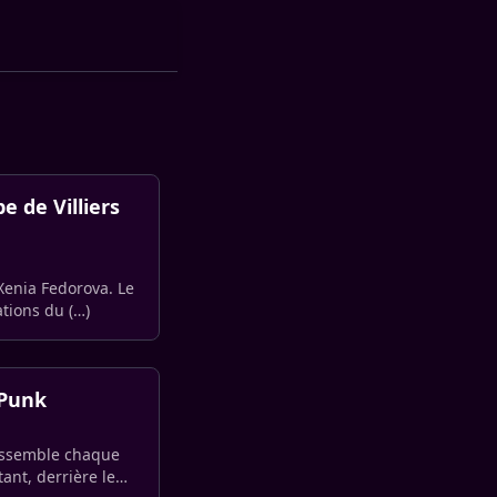
e de Villiers
 Xenia Fedorova. Le
tions du (…)
 Punk
rassemble chaque
ant, derrière le