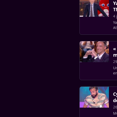
Y
T
4 
Ya
At
re
«
m
29
Un
en
pr
C
d
26
M6