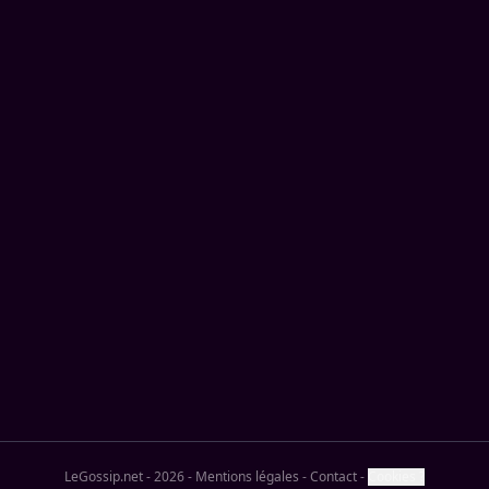
LeGossip.net - 2026
-
Mentions légales
-
Contact
-
Cookies ?