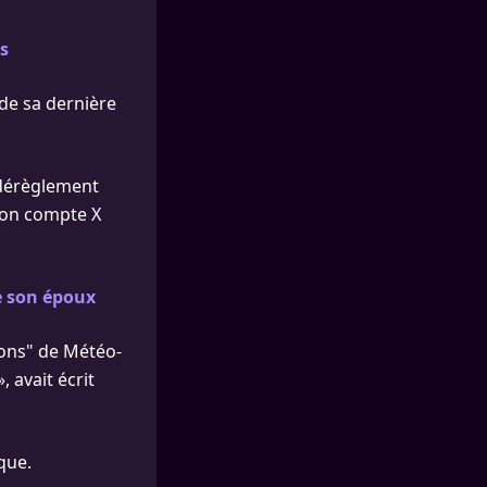
is
de sa dernière
 dérèglement
son compte X
de son époux
ions" de Météo-
 avait écrit
que.