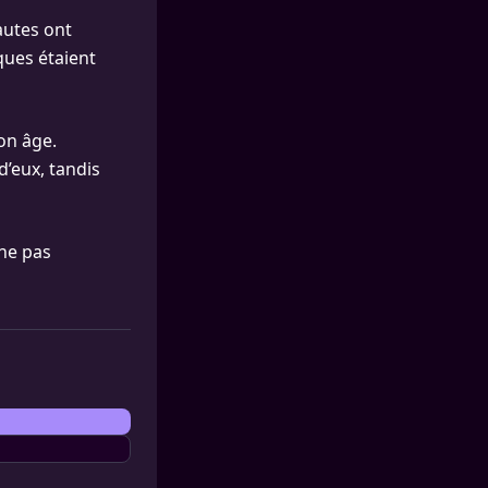
autes ont
aques étaient
on âge.
d’eux, tandis
 ne pas