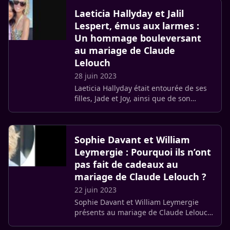
une présence a ému la (…)
Laeticia Hallyday et Jalil
Lespert, émus aux larmes :
Un hommage bouleversant
au mariage de Claude
Lelouch
28 juin 2023
Laeticia Hallyday était entourée de ses
filles, Jade et Joy, ainsi que de son
compagnon, Jalil Lespert, lors du
mariage de Claude Lelouch. Et selon les
informations exclusives (…)
Sophie Davant et William
Leymergie : Pourquoi ils n’ont
pas fait de cadeaux au
mariage de Claude Lelouch ?
22 juin 2023
Sophie Davant et William Leymergie
présents au mariage de Claude Lelouch
: La raison pour laquelle ils n’ont pas