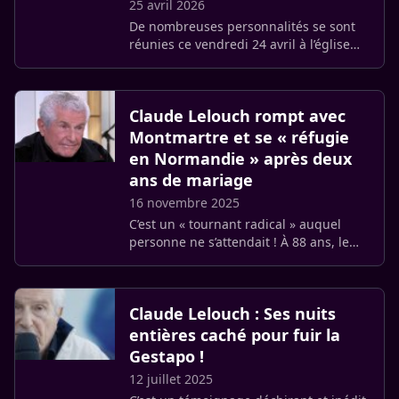
25 avril 2026
De nombreuses personnalités se sont
réunies ce vendredi 24 avril à l’église
Saint-Jean-de-Montmartre pour les
obsèques de Nadia Farès. L’humoriste
Gad Elmaleh figurait parmi (…)
Claude Lelouch rompt avec
Montmartre et se « réfugie
en Normandie » après deux
ans de mariage
16 novembre 2025
C’est un « tournant radical » auquel
personne ne s’attendait ! À 88 ans, le
réalisateur primé aux Oscars et au
Festival de Cannes, Claude Lelouch, a
décidé de « tourner la page (…)
Claude Lelouch : Ses nuits
entières caché pour fuir la
Gestapo !
12 juillet 2025