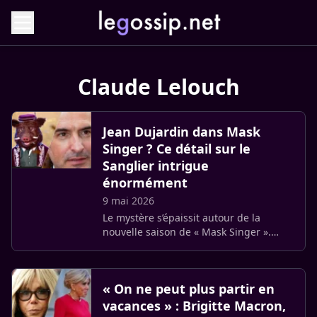
Claude Lelouch
Jean Dujardin dans Mask
Singer ? Ce détail sur le
Sanglier intrigue
énormément
9 mai 2026
Le mystère s’épaissit autour de la
nouvelle saison de « Mask Singer ».
Parmi les personnages costumés, le
Sanglier suscite d’intenses débats sur
les réseaux sociaux, où le [nom (…)
« On ne peut plus partir en
vacances » : Brigitte Macron,