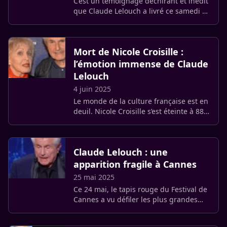
C’est un témoignage déchirant et inédit
que Claude Lelouch a livré ce samedi 12
juillet 2025 dans l’émission Les
rencontres du Papotin, l’émission
proposée sur France 2.
Mort de Nicole Croisille :
l’émotion immense de Claude
Lelouch
4 juin 2025
Le monde de la culture française est en
deuil. Nicole Croisille s’est éteinte à 88
ans. Et plusieurs stars dont Claude
Lelouch lui ont rendu hommage.
Claude Lelouch : une
apparition fragile à Cannes
25 mai 2025
Ce 24 mai, le tapis rouge du Festival de
Cannes a vu défiler les plus grandes
stars du cinéma mondial. Mais parmi
les applaudissements et les flashes,