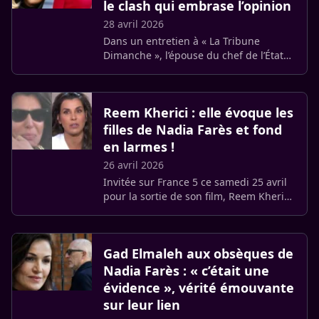
le clash qui embrase l’opinion
28 avril 2026
Dans un entretien à « La Tribune
Dimanche », l’épouse du chef de l’État
livre un bilan personnel de ses dix
années à l’Élysée. Ses propos sur la «
noirceur du monde » (…)
Reem Kherici : elle évoque les
filles de Nadia Farès et fond
en larmes !
26 avril 2026
Invitée sur France 5 ce samedi 25 avril
pour la sortie de son film, Reem Kherici
a livré un témoignage poignant sur son
amie Nadia Farès, disparue le 17 avril.
L’actrice et (…)
Gad Elmaleh aux obsèques de
Nadia Farès : « c’était une
évidence », vérité émouvante
sur leur lien