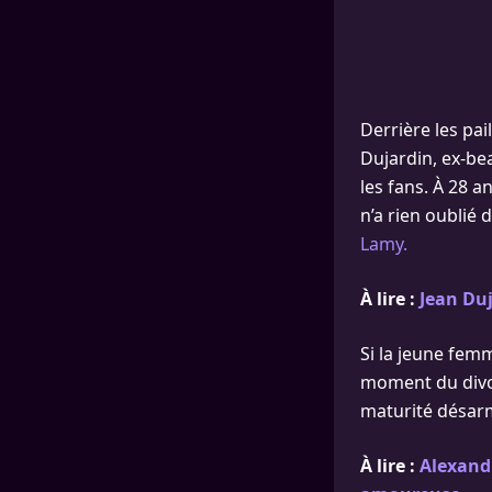
Derrière les pai
Dujardin, ex-be
les fans. À 28 
n’a rien oublié 
Lamy.
À lire :
Jean Duj
Si la jeune femm
moment du divor
maturité désar
À lire :
Alexandr