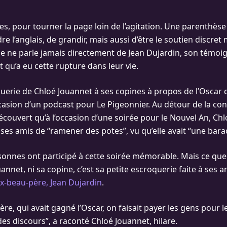
es, pour tourner la page loin de l’agitation. Une parenthèse
e l’anglais, de grandir, mais aussi d’être le soutien discret 
elle ne parle jamais directement de Jean Dujardin, son témoi
t qu’a eu cette rupture dans leur vie.
querie de Chloé Jouannet à ses copines à propos de l’Oscar 
ccasion d’un podcast pour Le Pigeonnier. Au détour de la con
écouvert qu’à l’occasion d’une soirée pour le Nouvel An, Ch
 ses amis de “ramener des potes”, vu qu’elle avait “une bara
rsonnes ont participé à cette soirée mémorable. Mais ce que
annet, ni sa copine, c’est sa petite escroquerie faite à ses
ex-beau-père, Jean Dujardin
.
e, qui avait gagné l’Oscar, on faisait payer les gens pour l
 des discours”, a raconté Chloé Jouannet, hilare.