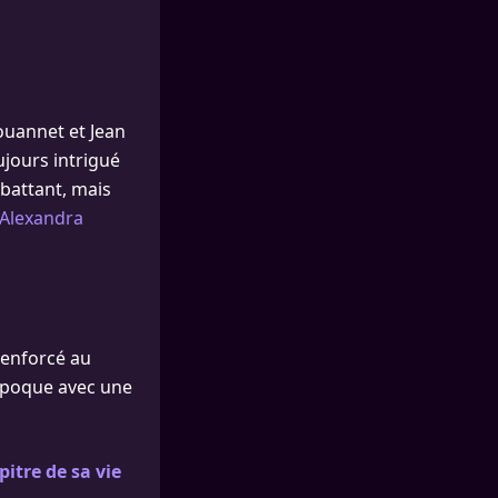
Jouannet et Jean
jours intrigué
 battant, mais
 Alexandra
 renforcé au
époque avec une
itre de sa vie