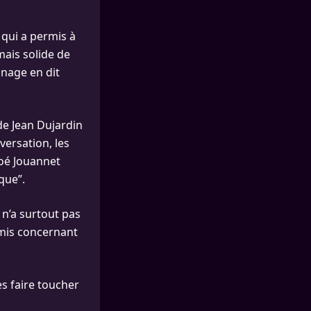
 qui a permis à
mais solide de
gnage en dit
de Jean Dujardin
versation, les
loé Jouannet
que”.
 n’a surtout pas
 amis concernant
es faire toucher