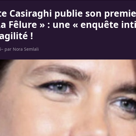
e Casiraghi publie son premier
La Fêlure » : une « enquête in
agilité !
5
– par
Nora Semlali