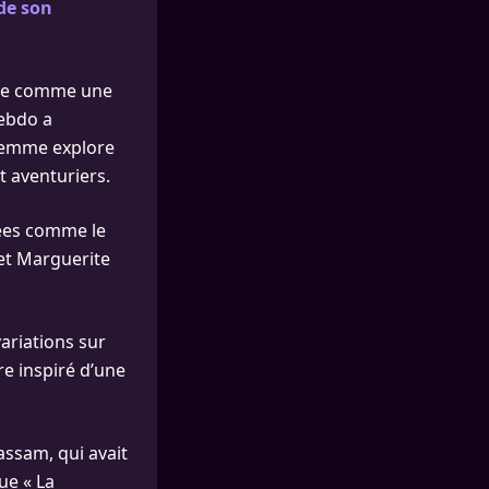
de son
once comme une
Hebdo a
 femme explore
et aventuriers.
iées comme le
et Marguerite
variations sur
re inspiré d’une
assam, qui avait
ue « La