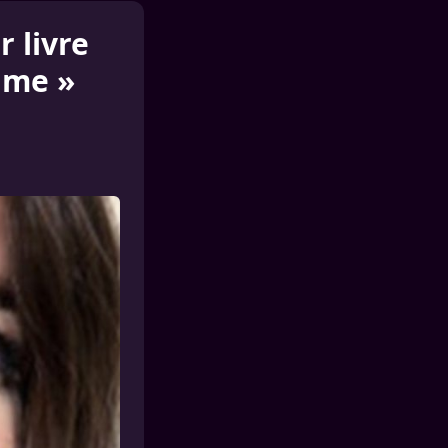
 livre
time »