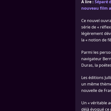
À lire :
Séparé d
nouveau film a
Ce nouvel ouvra
série de « réfle
légèrement dévo
la « notion de fê
Parmi les perso
navigateur Bern
Duras, la poétes
Les éditions Jul
un même thème »
nouvelle de Fran
Un « véritable 
déjà évoqué ce 