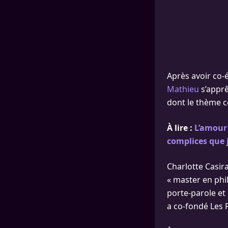
Après avoir co-é
Mathieu
s’apprê
dont le thème ce
À lire :
L’amour 
complices que 
Charlotte Casirag
« master en phi
porte-parole et
a co-fondé Les