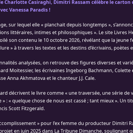
e Charlotte Casiraghi, Dimitri Rassam célèbre le carton 
vec Vanessa Paradis !
ge, sur lequel elle « planchait depuis longtemps », s’ann
xions littéraires, intimes et philosophiques ». Le site Livres 
ilé son contenu le 10 octobre 2026, révélant que la jeune
lure » à travers les textes et les destins d’écrivains, poètes 
nnalités analysées, on retrouve des figures diverses et var
ard Moitessier, les écrivaines Ingeborg Bachmann, Colette 
se Anna Akhmatova et le chanteur J.J. Cale.
liard décrivent le livre comme « une traversée, une série de 
 : « quelque chose de nous est cassé ; tant mieux ». Un tit
cis Scott Fitzgerald.
accomplissement » pour l’ex femme du producteur Dimitri R
projet en juin 2025 dans La Tribune Dimanche, soulignant q