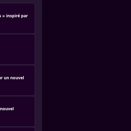
s » inspiré par
our un nouvel
 nouvel