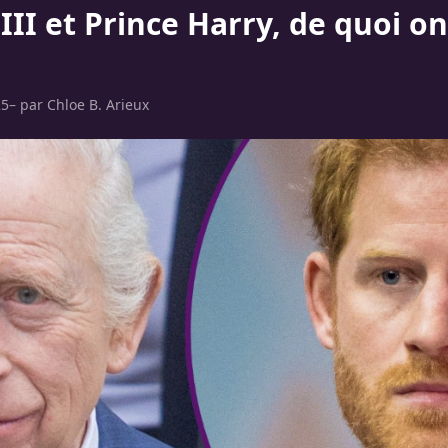
III et Prince Harry, de quoi ont
25
– par
Chloe B. Arieux