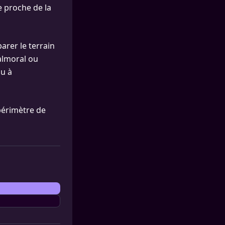
e proche de la
arer le terrain
almoral ou
ou à
 périmètre de