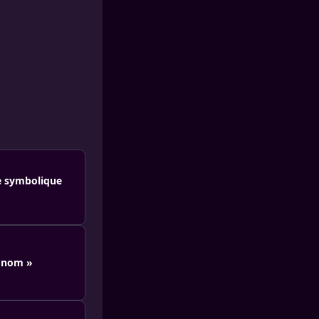
te symbolique
n nom »