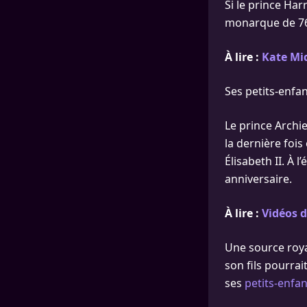
Si le prince Har
monarque de 76 
À lire :
Kate Mid
Ses petits-enfa
Le prince Archie
la dernière fois
Élisabeth II. À 
anniversaire.
À lire :
Vidéos d
Une source royal
son fils pourrai
ses
petits-enfan