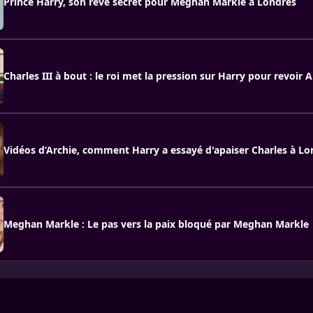
Prince Harry, son rêve secret pour Meghan Markle à Londres
Charles III à bout : le roi met la pression sur Harry pour revoir A
Vidéos d’Archie, comment Harry a essayé d'apaiser Charles à Lo
Meghan Markle : Le pas vers la paix bloqué par Meghan Markle