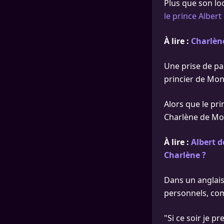
Plus que son lo
le prince Alber
À lire :
Charlène
Une prise de par
princier de Mon
Alors que le pri
Charlène de Mon
À lire :
Albert d
Charlène ?
Dans un anglais
personnels, comm
"Si ce soir je pr