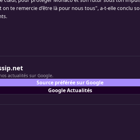
tre cœur, pour protéger Monaco et son futur sous ton impuls
t on te remercie d’être là pour nous tous", a-t-elle conclu so
ts.
ssip.net
nos actualités sur Google.
Source préférée sur Google
Google Actualités