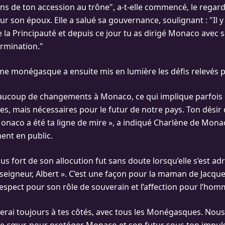
ns de ton accession au trône", a-t-elle commencé, le regar
r son époux. Elle a salué sa gouvernance, soulignant : "Il y 
e la Principauté et depuis ce jour tu as dirigé Monaco avec 
rmination."
e monégasque a ensuite mis en lumière les défis relevés pa
beaucoup de changements à Monaco, ce qui implique parfois
iles, mais nécessaires pour le futur de notre pays. Ton désir 
onaco a été ta ligne de mire », a indiqué Charlène de Mona
ent en public.
s fort de son allocution fut sans doute lorsqu’elle s’est adr
seigneur, Albert ». C’est une façon pour la maman de Jacque
spect pour son rôle de souverain et l’affection pour l’homme
 serai toujours à tes côtés, avec tous les Monégasques. No