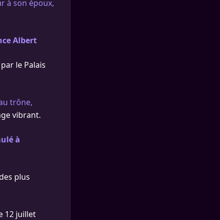
r à son époux,
nce Albert
par le Palais
au trône,
ge vibrant.
mulé à
des plus
 12 juillet