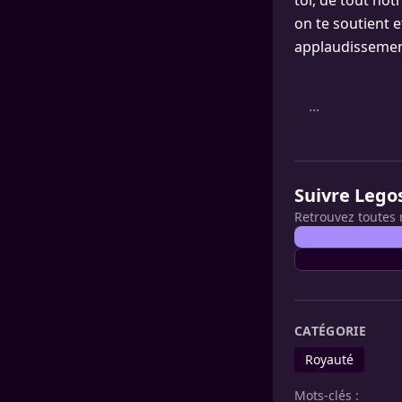
toi, de tout no
on te soutient e
applaudissemen
...
Suivre Lego
Retrouvez toutes 
CATÉGORIE
Royauté
Mots-clés :