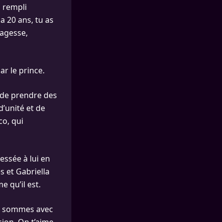
d rempli
a 20 ans, tu as
sagesse,
r le prince.
 de prendre des
d’unité et de
co, qui
essée à lui en
s et Gabriella
 qu’il est.
us sommes avec