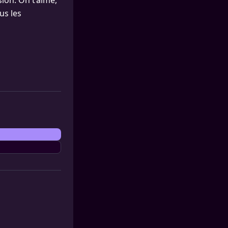
ion. On t’aime,
us les