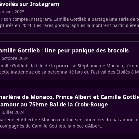
évoilés sur Instagram
janvier 2025
r son compte Instagram, Camille Gottlieb a partagé une série de t
pturés en 2024. Ces rares photographies la montrent particulière
n (…)
amille Gottlieb : Une peur panique des brocolis
 octobre 2024
lle Gottlieb, la fille de la princesse Stéphanie de Monaco, récemment révélé une
cette inattendue de sa personnalité lors du Festival des Étoilés à 
e (…)
harlène de Monaco, Prince Albert et Camille Gottlie
lamour au 75ème Bal de la Croix-Rouge
 juillet 2024
arlène et Albert de Monaco ont fait sensation lors du bal annuel d
compagnés de Camille Gottlieb, la nièce d’Albert.