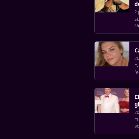
d
2 
Su
ca
so
C
26
Cami
fa
Un
C
g
20
Ch
ac