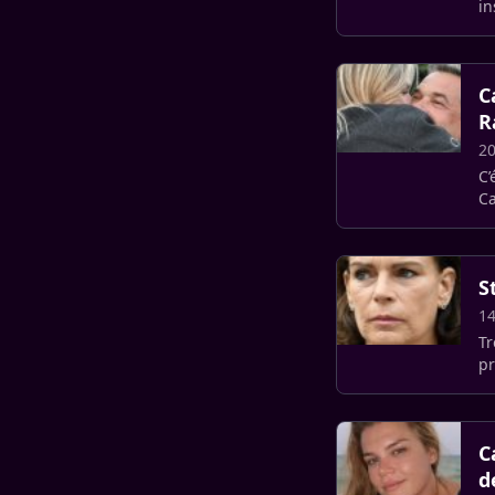
in
C
R
20
C’
Ca
Pr
S
14
Très pr
pr
Ca
C
d