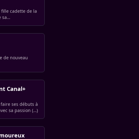
fille cadette de la
e sa
se de nouveau
int Canal+
 faire ses débuts à
avec sa passion (…)
 amoureux