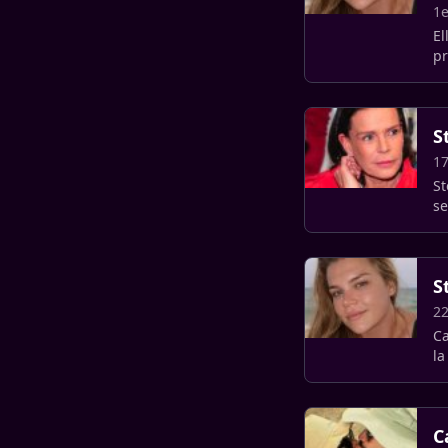
1e
El
pr
sp
S
17
St
se
S
22
Ca
la
C