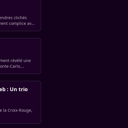
endres clichés
ment complice avec
Monte-Carlo.
b : Un trio
e la Croix-Rouge,