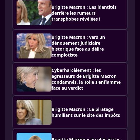
Brigitte Macron : Les identités
derrière les rumeurs
transphobes révélées !
Brigitte Macron : vers un
dénouement judiciaire
historique face au délire
complotiste
Cyberharcèlement : les
agresseurs de Brigitte Macron
condamnés, la Toile s'enflamme
face au verdict
Brigitte Macron : Le piratage
humiliant sur le site des impôts
Brigitte Macron « au plus mal » :