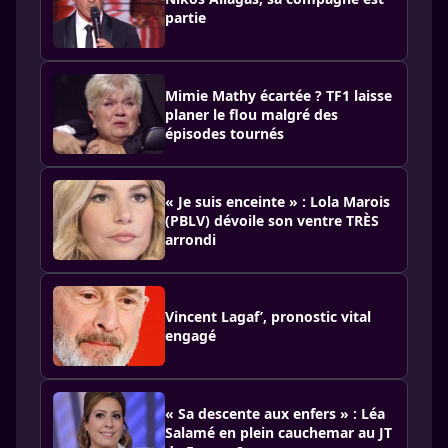
partie
Mimie Mathy écartée ? TF1 laisse
planer le flou malgré des
épisodes tournés
« Je suis enceinte » : Lola Marois
(PBLV) dévoile son ventre TRÈS
arrondi
Vincent Lagaf’, pronostic vital
engagé
« Sa descente aux enfers » : Léa
Salamé en plein cauchemar au JT