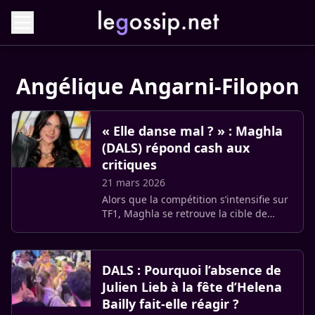
Angélique Angarni-Filopon
« Elle danse mal ? » : Maghla
(DALS) répond cash aux
critiques
21 mars 2026
Alors que la compétition s’intensifie sur
TF1, Maghla se retrouve la cible de
messages virulents après son dernier
passage. Face ses limites techniques et
un physique qui la (…)
DALS : Pourquoi l’absence de
Julien Lieb à la fête d’Helena
Bailly fait-elle réagir ?