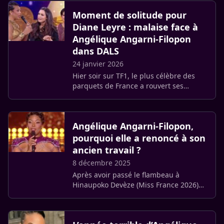
Marques a lâché une (…)
Moment de solitude pour
Diane Leyre : malaise face à
Angélique Angarni-Filopon
dans DALS
24 janvier 2026
Hier soir sur TF1, le plus célèbre des
parquets de France a rouvert ses
portes. Cette nouvelle saison de Danse
avec les Stars accueille un casting
éclectique, avec des (…)
Angélique Angarni-Filopon,
pourquoi elle a renoncé à son
ancien travail ?
8 décembre 2025
Après avoir passé le flambeau à
Hinaupoko Devèze (Miss France 2026)
ce 6 décembre au Zénith d’Amiens,
Angélique Angarni-Filopon retrouve
enfin sa liberté. L’ex reine de beauté (…)