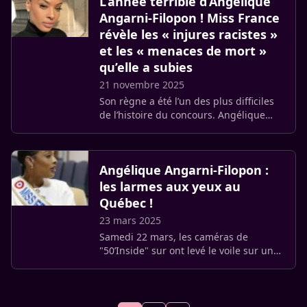
L’année terrible d’Angélique
Angarni-Filopon ! Miss France
révèle les « injures racistes »
et les « menaces de mort »
qu’elle a subies
21 novembre 2025
Son règne a été l’un des plus difficiles
de l’histoire du concours. Angélique
Angarni-Filopon, l’actuelle Reine de
Beauté, s’apprête à rendre sa couronne
le cœur serré, après (…)
Angélique Angarni-Filopon :
les larmes aux yeux au
Québec !
23 mars 2025
Samedi 22 mars, les caméras de
"50’Inside" sur ont levé le voile sur un
moment clé du règne d’Angélique
Angarni-Filopon, Miss France 2025 : son
voyage d’intégration au cœur du (…)