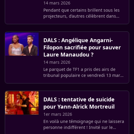
14 mars 2026
Pendant que certains brillent sous les
projecteurs, d’autres célèbrent dans
l’intimité. Ce 13 mars 2026, une étrange
dualité a frappé la promotion 2023 de
la Star Academy. (…)
DALS : Angélique Angarni-
Filopon sacrifiée pour sauver
Laure Manaudou ?
14 mars 2026
Le parquet de TF1 a pris des airs de
tribunal populaire ce vendredi 13 mars
2026. Alors que le « Prime Spécial
Frissons » devait célébrer la
performance artistique, c’est un (…)
DALS : tentative de suicide
pour Yann-Alrick Mortreuil
1er mars 2026
En voilà une témoignage qui ne laissera
personne indifférent ! Invité sur le
plateau de Bel et bien ce samedi 28