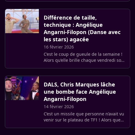
février 2026, Yann-Alrick Mortreuil, le
danseur emblématique (…)
Différence de taille,
technique : Angélique
Angarni-Filopon (Danse avec
les stars) agacée
16 février 2026
C’est le coup de gueule de la semaine !
Alors qu’elle brille chaque vendredi soir
sur le parquet de Danse avec les stars,
Angélique Angarni-Filopon a décidé de
remettre les (…)
DALS, Chris Marques lâche
une bombe face Angélique
Angarni-Filopon
14 février 2026
C’est un missile que personne n’avait vu
venir sur le plateau de TF1 ! Alors que
la compétition de Danse avec les stars
bat son plein, le redoutable Chris