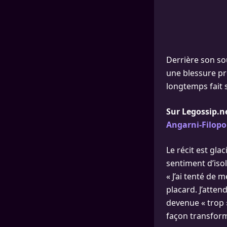
Derrière son so
une blessure pro
longtemps fait s
Sur Legossip.n
Angarni-Filop
Le récit est gl
sentiment d’iso
« J’ai tenté de 
placard. J’attend
devenue « trop »
façon transfor