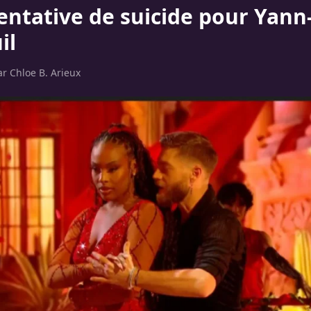
entative de suicide pour Yann
il
ar
Chloe B. Arieux