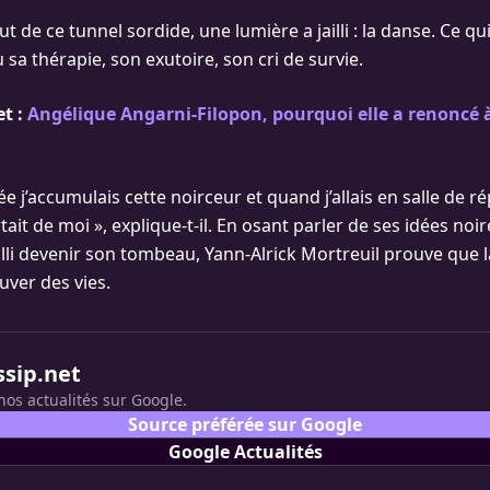
t de ce tunnel sordide, une lumière a jailli : la danse. Ce qui
u sa thérapie, son exutoire, son cri de survie.
et :
Angélique Angarni-Filopon, pourquoi elle a renoncé 
ée j’accumulais cette noirceur et quand j’allais en salle de rép
ait de moi », explique-t-il. En osant parler de ses idées noir
ailli devenir son tombeau, Yann-Alrick Mortreuil prouve que 
uver des vies.
ssip.net
nos actualités sur Google.
Source préférée sur Google
Google Actualités