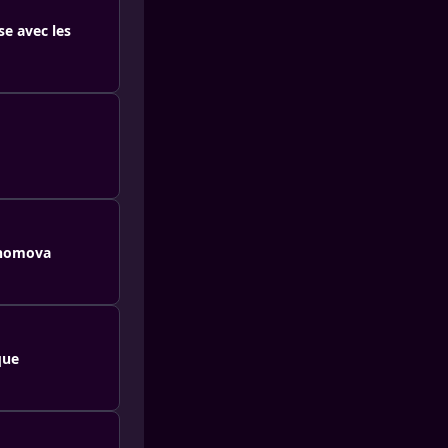
se avec les
onomova
que