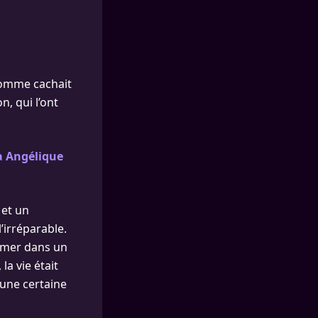
 homme cachait
n, qui l’ont
à Angélique
 et un
’irréparable.
fermer dans un
la vie était
’une certaine