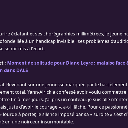
urire éclatant et ses chorégraphies millimétrées, le jeune
fonde liée à un handicap invisible : ses problèmes d’auditio
e sentir mis à l’écart.
et :
Moment de solitude pour Diane Leyre : malaise face 
on dans DALS
acial. Revenant sur une jeunesse marquée par le harcèlement
lement total, Yann-Alrick a confessé avoir voulu commettre l
mettre fin à mes jours. J’ai pris un couteau, je suis allé m’en
ais juste d’avoir le courage », a-t-il lâché. Pour ce passionné, 
 lourde à porter, le silence imposé par sa « surdité » s’est d
mé en une noirceur insurmontable.