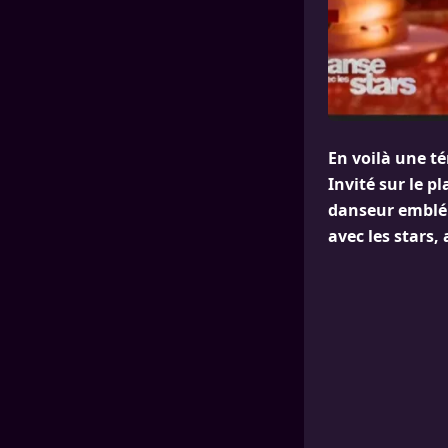
En voilà une t
Invité sur le p
danseur emblém
avec les stars,