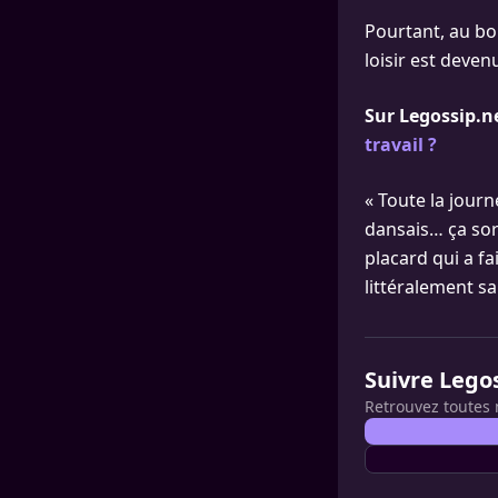
Pourtant, au bou
loisir est deven
Sur Legossip.n
travail ?
« Toute la journ
dansais… ça sort
placard qui a f
littéralement sa
Suivre Lego
Retrouvez toutes 