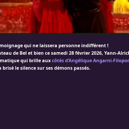
émoignage qui ne laissera personne indifférent !
lateau de Bel et bien ce samedi 28 février 2026, Yann-Alric
atique qui brille aux
côtés d’Angélique Angarni-Filop
 a brisé le silence sur ses démons passés.