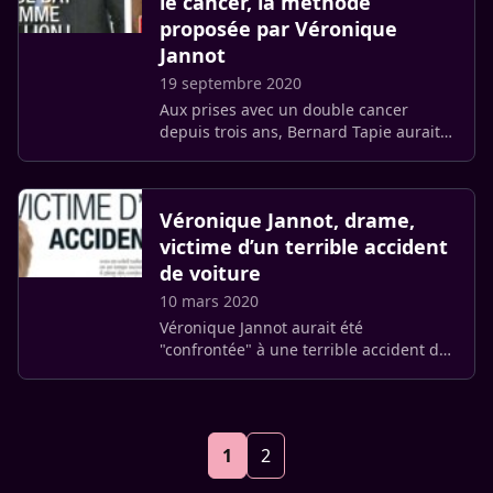
le cancer, la méthode
proposée par Véronique
Jannot
19 septembre 2020
Aux prises avec un double cancer
depuis trois ans, Bernard Tapie aurait
pu échapper à la chimio éprouvante à
laquelle il était soumis. Un conseil dans
ce sens a été donné (…)
Véronique Jannot, drame,
victime d’un terrible accident
de voiture
10 mars 2020
Véronique Jannot aurait été
"confrontée" à une terrible accident de
voiture. Et parfois, elle aurait
l’impression d’être sous l’emprise d’une
terrible malédiction.
1
2