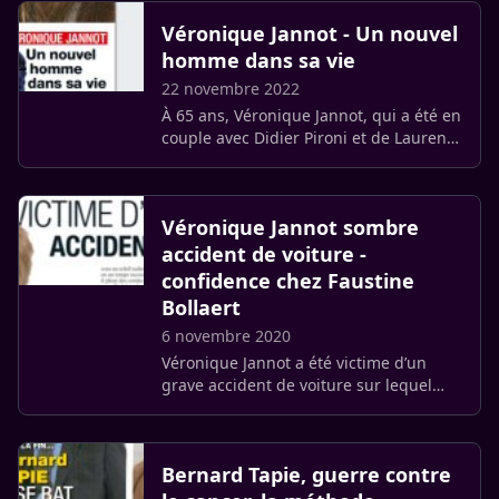
composé avec cette maladie (…)
Véronique Jannot - Un nouvel
homme dans sa vie
22 novembre 2022
À 65 ans, Véronique Jannot, qui a été en
couple avec Didier Pironi et de Laurent
Voulzy, serait de nouveau engagée
dans une relation dont la nature est
précisée par le magazine (…)
Véronique Jannot sombre
accident de voiture -
confidence chez Faustine
Bollaert
6 novembre 2020
Véronique Jannot a été victime d’un
grave accident de voiture sur lequel
elle pourrait revenir ce soir dans « La
boîte à secrets », sur France 3.
Bernard Tapie, guerre contre