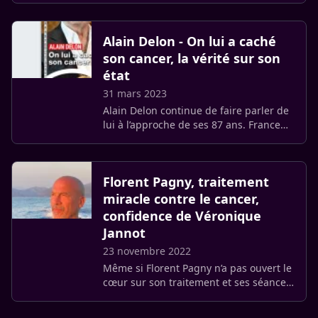
Alain Delon - On lui a caché
son cancer, la vérité sur son
état
31 mars 2023
Alain Delon continue de faire parler de
lui à l’approche de ses 87 ans. France
Dimanche annonce qu’on lui « caché
son cancer ». La vérité sur son état !
Florent Pagny, traitement
miracle contre le cancer,
confidence de Véronique
Jannot
23 novembre 2022
Même si Florent Pagny n’a pas ouvert le
cœur sur son traitement et ses séances
de chimiothérapie, il a souffert le
martyre. Véronique Jannot, qui a