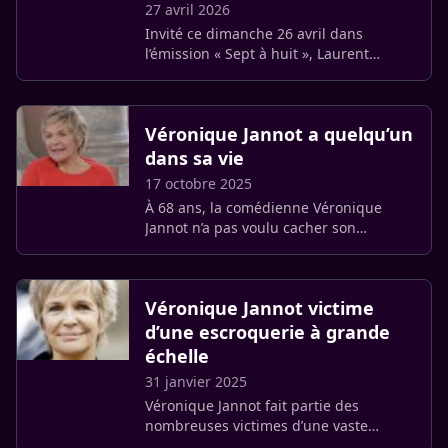
27 avril 2026
Invité ce dimanche 26 avril dans
l’émission « Sept à huit », Laurent
Voulzy s’est livré sur sa relation avec
Isaure Le Faou. Face à Audrey Crespo-
Mara, l’artiste a évoqué avec (…)
Véronique Jannot a quelqu’un
dans sa vie
17 octobre 2025
À 68 ans, la comédienne Véronique
Jannot n’a pas voulu cacher son
bonheur plus longtemps : elle a trouvé
son « jules », annonce le magazine Ici
Paris dans son édition de cette (…)
Véronique Jannot victime
d’une escroquerie à grande
échelle
31 janvier 2025
Véronique Jannot fait partie des
nombreuses victimes d’une vaste
escroquerie financière.