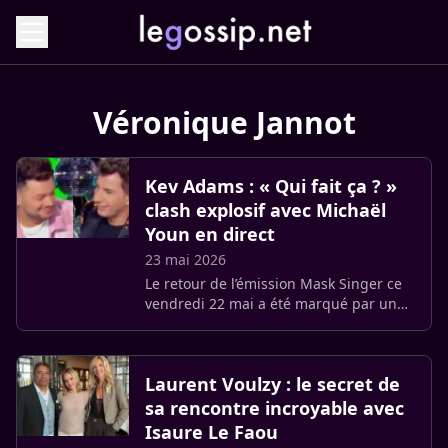
Véronique Jannot
Kev Adams : « Qui fait ça ? »
clash explosif avec Michaël
Youn en direct
23 mai 2026
Le retour de l’émission Mask Singer ce
vendredi 22 mai a été marqué par une
confrontation verbale entre Kev Adams
et Michaël Youn. Une ruse stratégique a
perturbé le travail (…)
Laurent Voulzy : le secret de
sa rencontre incroyable avec
Isaure Le Faou