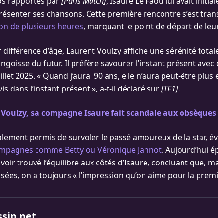
os rapportés par
[Paris Match]
, Isaure Le Faou lui avait initi
 présenter ses chansons. Cette première rencontre s’est tr
on de plusieurs heures
, marquant le point de départ de le
différence d’âge, Laurent Voulzy affiche une sérénité totale
angoisse du futur. Il préfère savourer l’instant présent avec ce
uillet 2025. « Quand j’aurai 90 ans, elle n’aura peut-être plus 
is dans l’instant présent », a-t-il déclaré sur
[TF1]
.
Voulzy, sa compagne Isaure fait scandale aux obsèques 
galement permis de survoler le passé amoureux de la star, é
mpagnes comme Betty ou Véronique Jannot
. Aujourd’hui é
oir trouvé l’équilibre aux côtés d’Isaure, concluant que, m
sées, on a toujours « l’impression qu’on aime pour la premiè
ssip.net