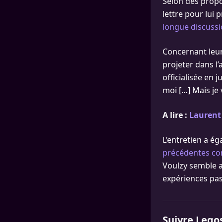
Selon des prop
lettre pour lui
longue discussi
Concernant leur 
projeter dans l’
officialisée en j
moi […] Mais je v
A lire :
Laurent 
L’entretien a é
précédentes co
Voulzy semble av
expériences pas
Suivre Lego