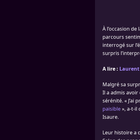
À l’occasion de 
parcours sentim
interrogé sur l’
surpris l’interpr
A lire :
Laurent 
Malgré sa surpr
Il a admis avoir
sérénité. « J’ai
paisible
», a-t-i
Isaure.
Leur histoire a 