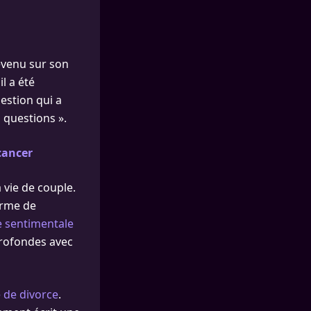
revenu sur son
l a été
estion qui a
s questions ».
cancer
 vie de couple.
orme de
re sentimentale
 profondes avec
 de divorce
.