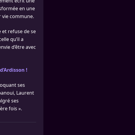
alement écrit une
ansformée en une
ur vie commune.
 et refuse de se
lle qu’il a
envie d’être avec
d’Ardisson !
voquant ses
panoui, Laurent
algré ses
re fois ».