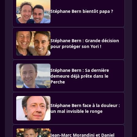
Stéphane Bern bientôt papa ?
Stéphane Bern : Grande décision
pour protéger son Yori !
Stéphane Bern : Sa dernière
demeure déjà prête dans le
Perche
Stéphane Bern face à la douleur :
un mal invisible le ronge
Jean-Marc Morandini et Daniel