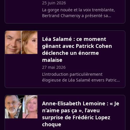
25 juin 2026
La gorge nouée et la voix tremblante,
Bertrand Chameroy a présenté sa
dernière chronique sur France Inter. Un
départ marqué par une vive émotion et
de chaleureux remerciements (…)
Léa Salamé : ce moment
gênant avec Patrick Cohen
déclenche un énorme
malaise
27 mai 2026
L’introduction particulièrement
élogieuse de Léa Salamé envers Patrick
Cohen le samedi 23 mai 2026 dans
l’émission Quelle époque !, suscite de
vives critiques. De nombreux (…)
Anne-Elisabeth Lemoine : « Je
n’aime pas ça », l’aveu
surprise de Frédéric Lopez
choque