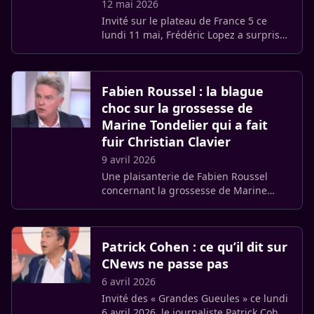
12 mai 2026
Invité sur le plateau de France 5 ce
lundi 11 mai, Frédéric Lopez a surpris
Anne-Elisabeth Lemoine avec une
confidence inattendue. L’animateur est
revenu sur la participation (…)
Fabien Roussel : la blague
choc sur la grossesse de
Marine Tondelier qui a fait
fuir Christian Clavier
9 avril 2026
Une plaisanterie de Fabien Roussel
concernant la grossesse de Marine
Tondelier a provoqué un vif malaise sur
le plateau de « C à vous ». Face à
l’indignation, le dirigeant (…)
Patrick Cohen : ce qu’il dit sur
CNews ne passe pas
6 avril 2026
Invité des « Grandes Gueules » ce lundi
6 avril 2026, le journaliste Patrick Cohen