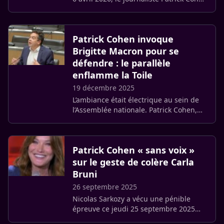
a vivement critiqué la chaîne
d’information du groupe Bolloré. Il
estime que le média ne (…)
Patrick Cohen invoque
Brigitte Macron pour se
défendre : le parallèle
enflamme la Toile
19 décembre 2025
L’ambiance était électrique au sein de
l’Assemblée nationale. Patrick Cohen,
journaliste de C à Vous et de France
Inter, était entendu par la (commission
d’enquête) sur la (…)
Patrick Cohen « sans voix »
sur le geste de colère Carla
Bruni
26 septembre 2025
Nicolas Sarkozy a vécu une pénible
épreuve ce jeudi 25 septembre 2025
suite à sa condamnation à cinq ans de