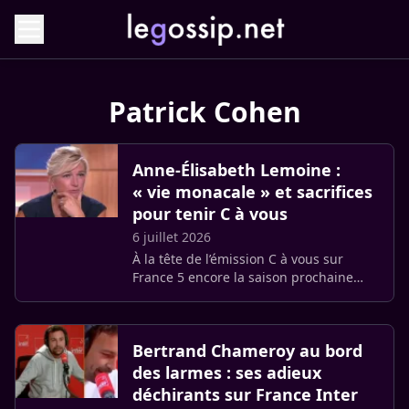
Patrick Cohen
Anne-Élisabeth Lemoine :
« vie monacale » et sacrifices
pour tenir C à vous
6 juillet 2026
À la tête de l’émission C à vous sur
France 5 encore la saison prochaine
malgré les rumeurs de départ, Anne-
Élisabeth Lemoine maintient un rythme
de vie exigeant. Pour assurer (…)
Bertrand Chameroy au bord
des larmes : ses adieux
déchirants sur France Inter