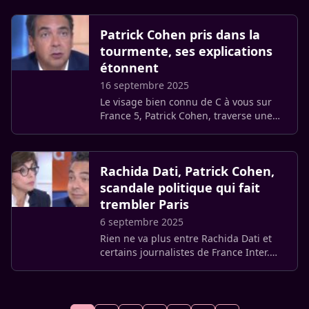
prison par le tribunal correctionnel de
Paris dans l’affaire des (…)
Patrick Cohen pris dans la
tourmente, ses explications
étonnent
16 septembre 2025
Le visage bien connu de C à vous sur
France 5, Patrick Cohen, traverse une
zone de turbulences. Le journaliste s’est
retrouvé malgré lui au cœur d’une
polémique après la (…)
Rachida Dati, Patrick Cohen,
scandale politique qui fait
trembler Paris
6 septembre 2025
Rien ne va plus entre Rachida Dati et
certains journalistes de France Inter.
Déjà marquée par des passes d’armes
musclées face à Patrick Cohen, la
ministre de la Culture se (…)