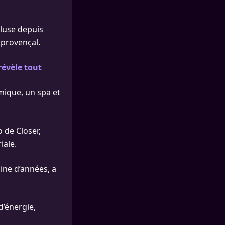
cluse depuis
 provençal.
révèle tout
mique, un spa et
 de Closer,
iale.
ine d’années, a
d’énergie,