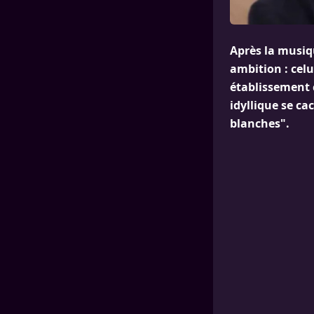
Après la musiqu
ambition : celui
établissement c
idyllique se ca
blanches".