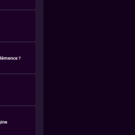
 Clémence ?
gine