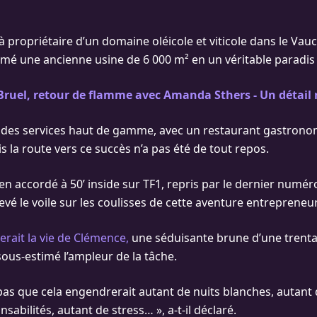
à propriétaire d’un domaine oléicole et viticole dans le Vau
rmé une ancienne usine de 6 000 m² en un véritable paradis
Bruel, retour de flamme avec Amanda Sthers - Un détail 
 des services haut de gamme, avec un restaurant gastrono
s la route vers ce succès n’a pas été de tout repos.
n accordé à 50’ inside sur TF1, repris par le dernier numéro
levé le voile sur les coulisses de cette aventure entrepreneur
erait la vie de Clémence,
une séduisante brune d’une trenta
sous-estimé l’ampleur de la tâche.
 pas que cela engendrerait autant de nuits blanches, autant 
sabilités, autant de stress… », a-t-il déclaré.