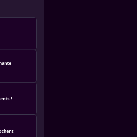
chante
ents !
rochent